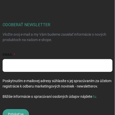
á
p
ä
t
i
ODOBERAŤ NEWSLETTER
e
Vložte svoj e-mail a my Vám budeme zasielať informácie o nových
produktoch na našom e-shope.
EMAIL
Poskytnutím e-mailovej adresy súhlasíte s jej spracúvaním za účelom
registrácie k odberu marketingových noviniek - newsletterov.
Bližšie informácie o spracúvaní osobných údajov nájdete
tu
.
Prihlásiť sa