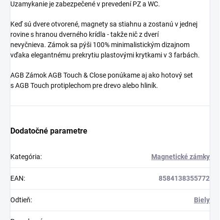
Uzamykanie je zabezpečené v prevedení PZ a WC.
Keď sú dvere otvorené, magnety sa stiahnu a zostanú v jednej
rovine s hranou dverného krídla - takže nič z dverí
nevyčnieva. Zámok sa pýši 100% minimalistickým dizajnom
vďaka elegantnému prekrytiu plastovými krytkami v 3 farbách.
AGB Zámok AGB Touch & Close ponúkame aj ako hotový set
s AGB Touch protiplechom pre drevo alebo hliník.
Dodatočné parametre
Kategória
:
Magnetické zámky
EAN
:
8584138355772
Odtieň
:
Biely