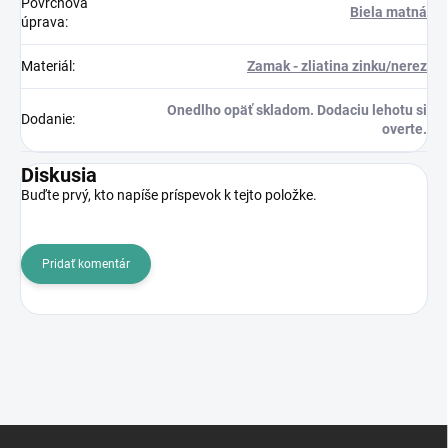
Povrchová
Biela matná
úprava
:
Materiál
:
Zamak - zliatina zinku/nerez
Onedlho opäť skladom. Dodaciu lehotu si
Dodanie
:
overte.
Diskusia
Buďte prvý, kto napíše príspevok k tejto položke.
Pridať komentár
Z