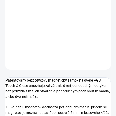
Jednotková
SKLADOM
cena:
TYP OTVORU
−
+
Pridať do košíka
DETAILNÉ INFORMÁCIE
OPÝTAŤ SA
STRÁŽIŤ
Patentovaný bezdotykový magnetický zámok na dvere AGB
Touch & Close umožňuje zatváranie dverí jednoduchým dotykom
bez použitia sily a ich otváranie jednoduchým potiahnutím madla,
alebo dvernej mušle.
K uvoľneniu magnetov dochádza potiahnutím madla, pričom silu
magnetov je možné nastaviť pomocou 2,5 mm imbusového kľúča.