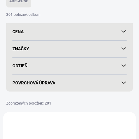
ABECEDNE
n
i
201
položiek celkom
e
p
CENA
r
o
d
ZNAČKY
u
k
ODTIEŇ
t
o
v
POVRCHOVÁ ÚPRAVA
Zobrazených položiek:
201
V
ý
p
i