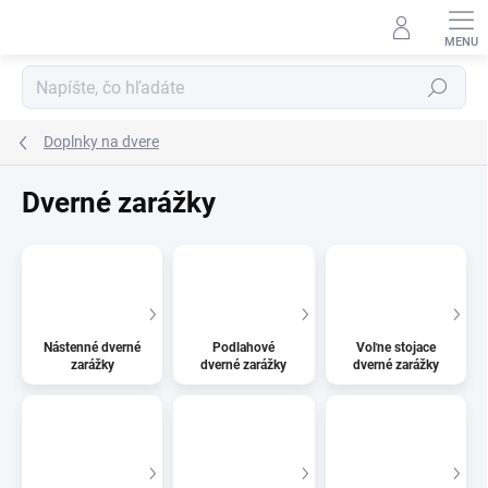
Prejsť
na
obsah
Hľadať
Doplnky na dvere
Dverné zarážky
Nástenné dverné
Podlahové
Voľne stojace
zarážky
dverné zarážky
dverné zarážky