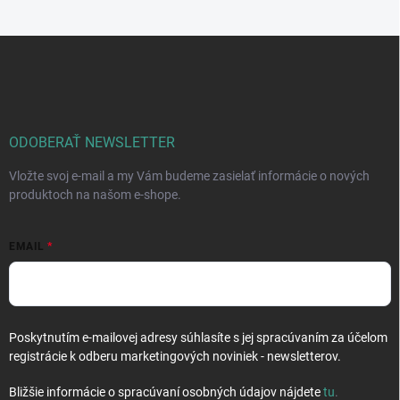
k
c
o
i
e
v
Z
p
a
á
r
n
p
v
i
ä
k
e
t
y
v
i
ODOBERAŤ NEWSLETTER
ý
e
p
Vložte svoj e-mail a my Vám budeme zasielať informácie o nových
i
produktoch na našom e-shope.
s
u
EMAIL
Poskytnutím e-mailovej adresy súhlasíte s jej spracúvaním za účelom
registrácie k odberu marketingových noviniek - newsletterov.
Bližšie informácie o spracúvaní osobných údajov nájdete
tu
.