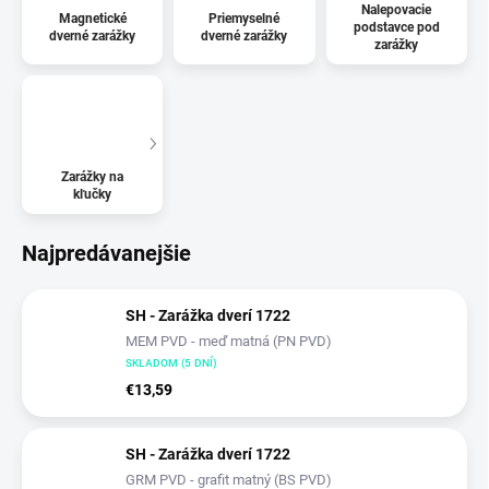
Nalepovacie
Magnetické
Priemyselné
podstavce pod
dverné zarážky
dverné zarážky
zarážky
Zarážky na
kľučky
Najpredávanejšie
SH - Zarážka dverí 1722
MEM PVD - meď matná (PN PVD)
SKLADOM (5 DNÍ)
€13,59
SH - Zarážka dverí 1722
GRM PVD - grafit matný (BS PVD)