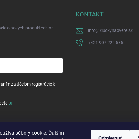
KONTAKT
ácie o nových produktoch na
info
@
kluckynadvere.sk
+421 907 222 585
vaním za účelom registrácie k
dete
tu
.
oužíva súbory cookie. Ďalším
Odmietnuť