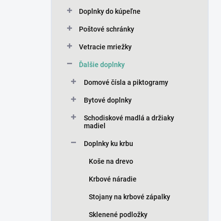
n
Doplnky do kúpeľne
e
l
Poštové schránky
Vetracie mriežky
Ďalšie doplnky
Domové čísla a piktogramy
Bytové doplnky
Schodiskové madlá a držiaky
madiel
Doplnky ku krbu
Koše na drevo
Krbové náradie
Stojany na krbové zápalky
Sklenené podložky