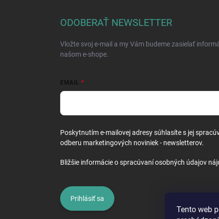
p
ä
ODOBERAŤ NEWSLETTER
t
i
Vložte svoj e-mail a my Vám budeme zasielať inform
e
našom e-shope.
EMAIL
Poskytnutím e-mailovej adresy súhlasíte s jej spracú
odberu marketingových noviniek - newsletterov.
Bližšie informácie o spracúvaní osobných údajov náj
Prihlásiť sa
Tento web p