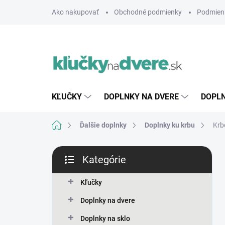
Prejsť
Ako nakupovať
Obchodné podmienky
Podmien
na
obsah
KĽUČKY
DOPLNKY NA DVERE
DOPLN
Domov
Ďalšie doplnky
Doplnky ku krbu
Krb
B
Kategórie
o
Preskočiť
č
kategórie
n
Kľučky
ý
Doplnky na dvere
p
a
Doplnky na sklo