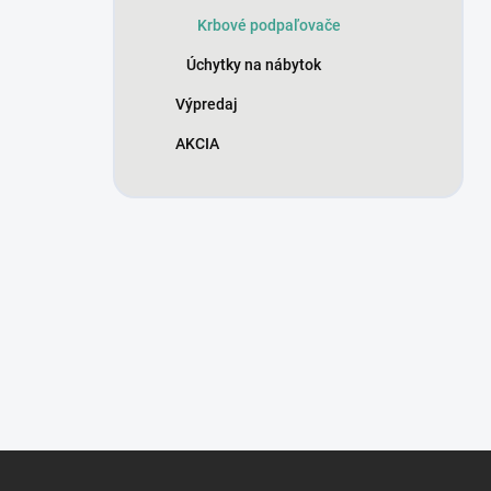
Krbové podpaľovače
Úchytky na nábytok
Výpredaj
AKCIA
Z
á