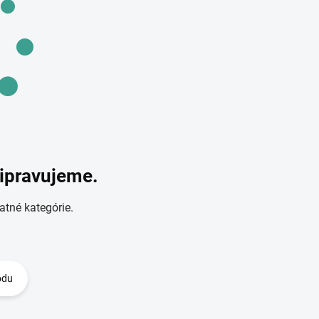
ripravujeme.
atné kategórie.
odu