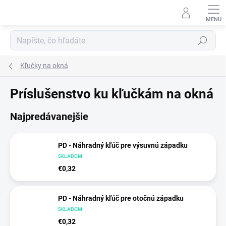
Prejsť
na
obsah
Hľadať
Kľučky na okná
Príslušenstvo ku kľučkám na okná
Najpredávanejšie
PD - Náhradný kľúč pre výsuvnú západku
SKLADOM
€0,32
PD - Náhradný kľúč pre otočnú západku
SKLADOM
€0,32