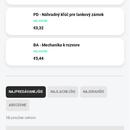
PD - Náhradný kľúč pre lankový zámok
SKLADOM
€0,32
BA - Mechanika k rozvore
SKLADOM
€5,44
R
a
NAJPREDÁVANEJŠIE
NAJLACNEJŠIE
NAJDRAHŠIE
d
e
ABECEDNE
n
i
10
položiek celkom
e
p