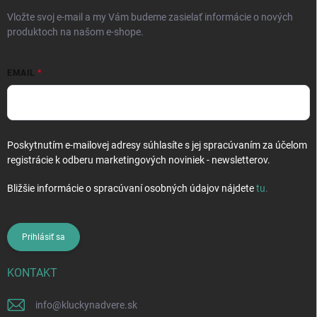
e
k
Vložte svoj e-mail a my Vám budeme zasielať informácie o nových
y
produktoch na našom e-shope.
v
ý
p
EMAIL
i
s
u
Poskytnutím e-mailovej adresy súhlasíte s jej spracúvaním za účelom
registrácie k odberu marketingových noviniek - newsletterov.
Bližšie informácie o spracúvaní osobných údajov nájdete
tu
.
Prihlásiť sa
KONTAKT
info
@
kluckynadvere.sk