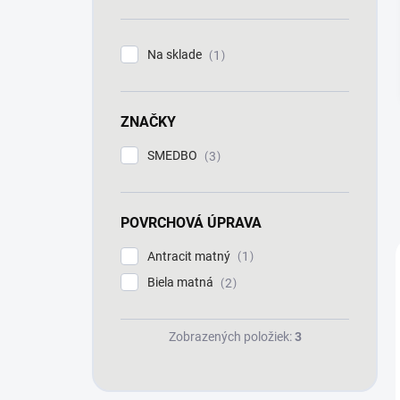
n
e
l
Na sklade
1
ZNAČKY
SMEDBO
3
POVRCHOVÁ ÚPRAVA
Antracit matný
1
Biela matná
2
Zobrazených položiek:
3