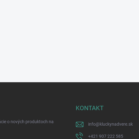
KONTAKT
ácie o nových produktoch na
info
@
kluckynadvere.sk
+421 907 222 585