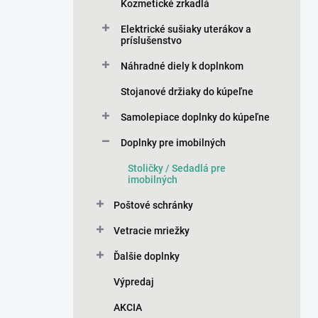
Kozmetické zrkadlá
Elektrické sušiaky uterákov a
príslušenstvo
Náhradné diely k doplnkom
Stojanové držiaky do kúpeľne
Samolepiace doplnky do kúpeľne
Doplnky pre imobilných
Stoličky / Sedadlá pre
imobilných
Poštové schránky
Vetracie mriežky
Ďalšie doplnky
Výpredaj
AKCIA