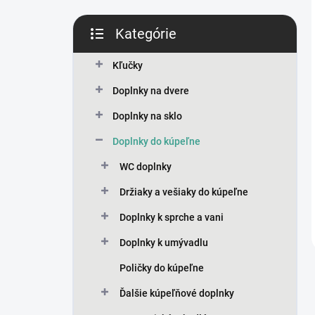
Kategórie
Preskočiť
kategórie
Kľučky
Doplnky na dvere
Doplnky na sklo
Doplnky do kúpeľne
WC doplnky
Držiaky a vešiaky do kúpeľne
Doplnky k sprche a vani
Doplnky k umývadlu
Poličky do kúpeľne
Ďalšie kúpeľňové doplnky