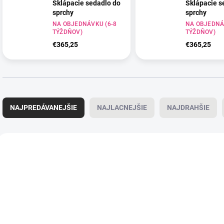
Sklápacie sedadlo do
Sklápacie s
sprchy
sprchy
CHZ/BIM - chrómovaný
NA OBJEDNÁVKU (6-8
CHZ/ANM -
NA OBJEDNÁ
TÝŽDŇOV)
TÝŽDŇOV)
zinok/biela matná
chromovaný
zinok/antraci
€365,25
€365,25
R
a
NAJPREDÁVANEJŠIE
NAJLACNEJŠIE
NAJDRAHŠIE
d
e
n
V
i
ý
e
p
p
i
r
s
o
p
d
r
u
o