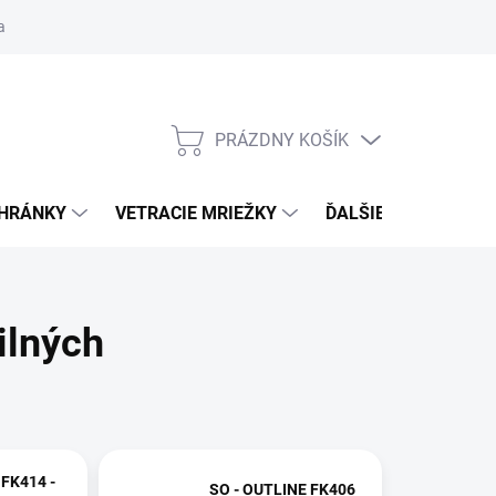
ačné podmienky
Blog
Moja objednávka
Odstúpenie od zmlu
PRÁZDNY KOŠÍK
NÁKUPNÝ
KOŠÍK
CHRÁNKY
VETRACIE MRIEŽKY
ĎALŠIE DOPLNKY
ilných
 FK414 -
SO - OUTLINE FK406