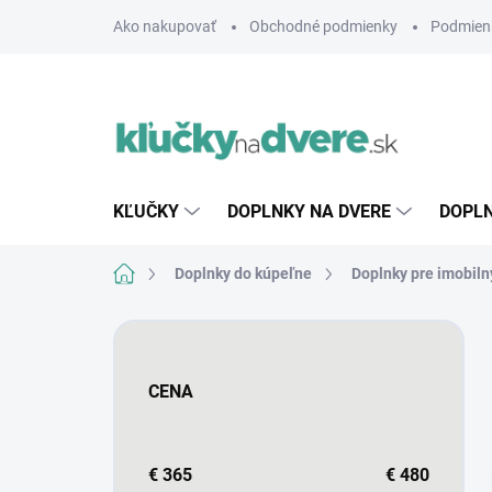
Prejsť
Ako nakupovať
Obchodné podmienky
Podmien
na
obsah
KĽUČKY
DOPLNKY NA DVERE
DOPLN
Domov
Doplnky do kúpeľne
Doplnky pre imobiln
B
o
č
CENA
n
ý
p
a
€
365
€
480