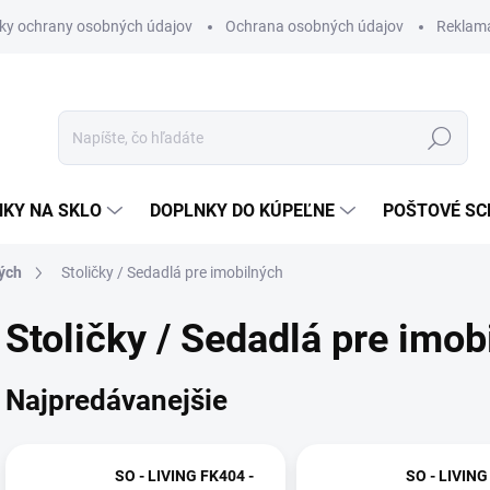
ky ochrany osobných údajov
Ochrana osobných údajov
Reklam
Hľadať
KY NA SKLO
DOPLNKY DO KÚPEĽNE
POŠTOVÉ S
ých
Stoličky / Sedadlá pre imobilných
Stoličky / Sedadlá pre imob
Najpredávanejšie
SO - LIVING FK404 -
SO - LIVING