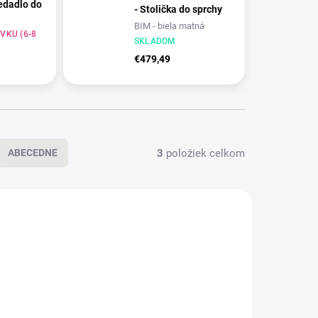
edadlo do
- Stolička do sprchy
BIM - biela matná
VKU (6-8
SKLADOM
€479,49
t matný
3
položiek celkom
ABECEDNE