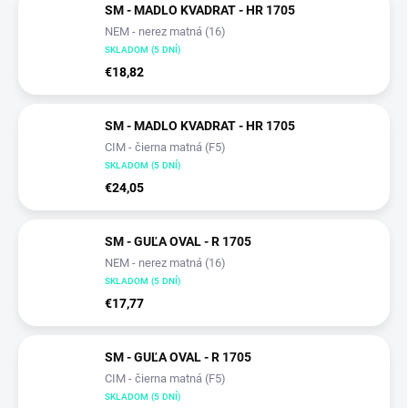
SM - MADLO KVADRAT - HR 1705
NEM - nerez matná (16)
SKLADOM (5 DNÍ)
€18,82
SM - MADLO KVADRAT - HR 1705
CIM - čierna matná (F5)
SKLADOM (5 DNÍ)
€24,05
SM - GUĽA OVAL - R 1705
NEM - nerez matná (16)
SKLADOM (5 DNÍ)
€17,77
SM - GUĽA OVAL - R 1705
CIM - čierna matná (F5)
SKLADOM (5 DNÍ)