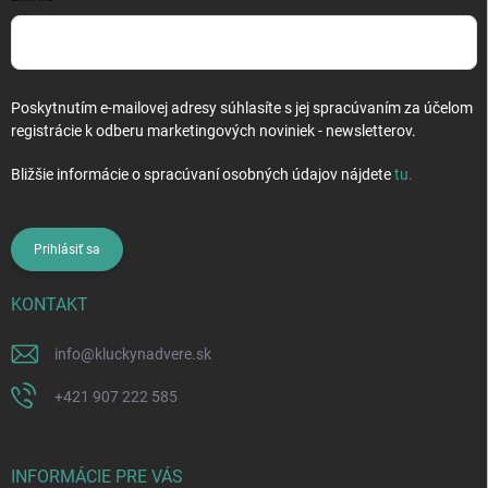
Poskytnutím e-mailovej adresy súhlasíte s jej spracúvaním za účelom
registrácie k odberu marketingových noviniek - newsletterov.
Bližšie informácie o spracúvaní osobných údajov nájdete
tu
.
Prihlásiť sa
KONTAKT
info
@
kluckynadvere.sk
+421 907 222 585
INFORMÁCIE PRE VÁS