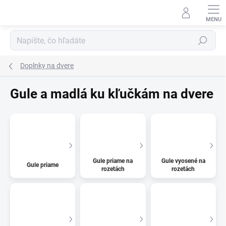
Prejsť
na
obsah
Hľadať
Doplnky na dvere
Gule a madlá ku kľučkám na dvere
Gule priame na
Gule vyosené na
Gule priame
rozetách
rozetách