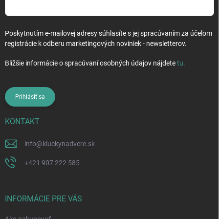
u
Poskytnutím e-mailovej adresy súhlasíte s jej spracúvaním za účelom
registrácie k odberu marketingových noviniek - newsletterov.
Bližšie informácie o spracúvaní osobných údajov nájdete
tu
.
Prihlásiť sa
KONTAKT
info
@
kluckynadvere.sk
+421 907 222 585
INFORMÁCIE PRE VÁS
Ako nakupovať