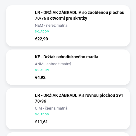
LR - DRŽIAK ZÁBRADLIA so zaoblenou plochou
70/76 s otvormi pre skrutky
NEM - nerez matná
SKLADOM
€22,90
KE - Držiak schodiskového madla
ANM - antracit matný
SKLADOM
€4,92
LR - DRŽIAK ZÁBRADLIA s rovnou plochou 391
70/96
CIM - čierna matná
SKLADOM
€11,61