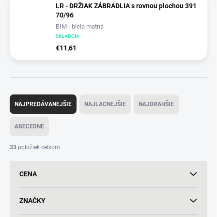
LR - DRŽIAK ZÁBRADLIA s rovnou plochou 391
70/96
BIM - biela matná
SKLADOM
€11,61
R
a
NAJPREDÁVANEJŠIE
NAJLACNEJŠIE
NAJDRAHŠIE
d
e
ABECEDNE
n
i
33
položiek celkom
e
p
CENA
r
o
d
ZNAČKY
u