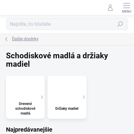
Prejsť
na
obsah
Hľadať
Ďalšie doplnky
Schodiskové madlá a držiaky
madiel
Drevené
schodiskové
Držiaky madiel
madlá
Najpredávanejšie