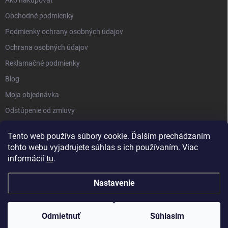
Obchodné podmienky
Podmienky ochrany osobných údajov
Ochrana osobných údajov
Reklamačné podmienky
Blog
Moja objednávka
Odstúpenie od zmluvy
Tento web používa súbory cookie. Ďalším prechádzaním
tohto webu vyjadrujete súhlas s ich používaním. Viac
informácií
tu
.
Nastavenie
Copyright 2026
Kluckynadvere.sk
. Všetky práva vyhradené.
Upraviť
nastavenie cookies
Odmietnuť
Súhlasím
Vytvoril Shoptet