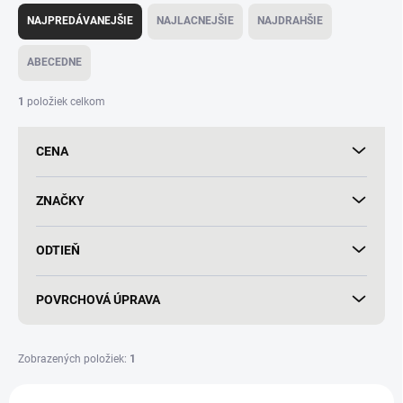
a
NAJPREDÁVANEJŠIE
NAJLACNEJŠIE
NAJDRAHŠIE
d
e
ABECEDNE
n
i
1
položiek celkom
e
p
CENA
r
o
d
ZNAČKY
u
k
ODTIEŇ
t
o
v
POVRCHOVÁ ÚPRAVA
Zobrazených položiek:
1
V