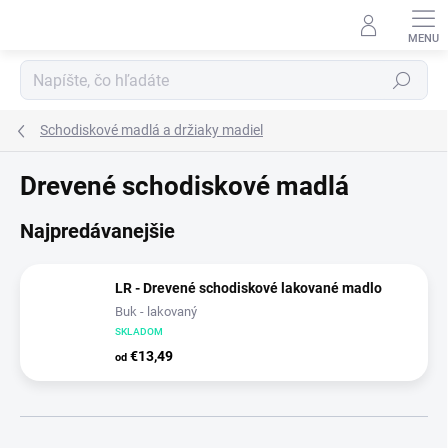
Prejsť
na
obsah
Hľadať
Schodiskové madlá a držiaky madiel
Drevené schodiskové madlá
Najpredávanejšie
LR - Drevené schodiskové lakované madlo
Buk - lakovaný
SKLADOM
€13,49
od
R