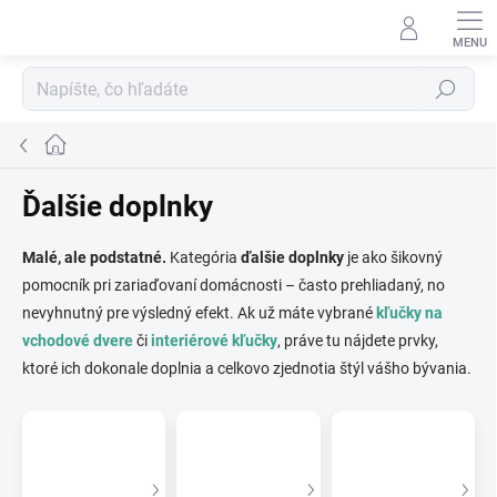
Prejsť
na
obsah
Hľadať
Domov
Ďalšie doplnky
Malé, ale podstatné.
Kategória
ďalšie doplnky
je ako šikovný
pomocník pri zariaďovaní domácnosti – často prehliadaný, no
nevyhnutný pre výsledný efekt. Ak už máte vybrané
kľučky na
vchodové dvere
či
interiérové kľučky
, práve tu nájdete prvky,
ktoré ich dokonale doplnia a celkovo zjednotia štýl vášho bývania.