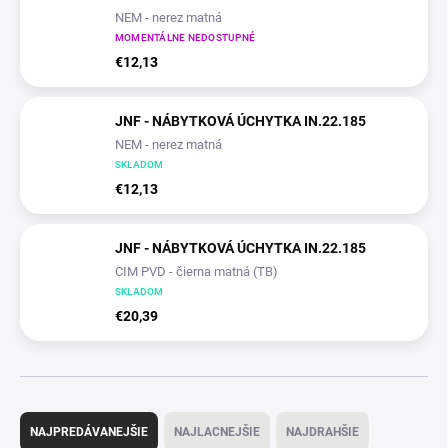
NEM - nerez matná
MOMENTÁLNE NEDOSTUPNÉ
€12,13
JNF - NÁBYTKOVÁ ÚCHYTKA IN.22.185
NEM - nerez matná
SKLADOM
€12,13
JNF - NÁBYTKOVÁ ÚCHYTKA IN.22.185
CIM PVD - čierna matná (TB)
SKLADOM
€20,39
R
a
NAJPREDÁVANEJŠIE
NAJLACNEJŠIE
NAJDRAHŠIE