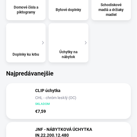
Schodiskové
Domové čísla a
Bytové doplnky
madlá a držiaky
piktogramy
madiel
Úchytky na
Doplnky ku krbu
nábytok
Najpredávanejšie
CLIP úchytka
CHL - chróm lesklý (OC)
SKLADOM
€7,59
JNF - NÁBYTKOVÁ ÚCHYTKA
IN.22.200.12.480