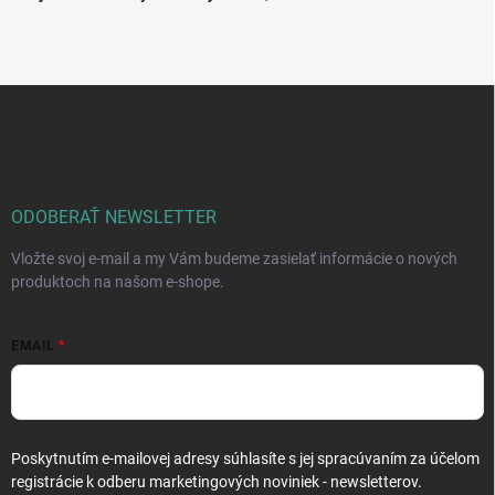
Z
á
p
ä
t
i
ODOBERAŤ NEWSLETTER
e
Vložte svoj e-mail a my Vám budeme zasielať informácie o nových
produktoch na našom e-shope.
EMAIL
Poskytnutím e-mailovej adresy súhlasíte s jej spracúvaním za účelom
registrácie k odberu marketingových noviniek - newsletterov.