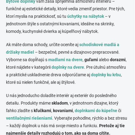
c
Bytové doplnky
vám zasa spríjemnia atmosféru interiéru –
i
funkčné aj estetické detaily, ktoré vedia zmeniť priestor. Pre tých,
e
ktorí myslia na praktickosť, sú tu
úchytky na nábytok
– v
p
r
jednotnom štýle s ostatnými kovaniami, ideálne na skrinky,
v
komody, kuchynské dvierka aj kúpeľňový nábytok.
k
y
Ak máte doma schody, určite oceníte aj
schodiskové madlá a
v
ý
držiaky madiel
– bezpečné, pevné a dizajnovo prepracované.
p
Výborne sa dopĺňajú s
madlami na dvere
,
guľami
alebo
dorazmi
,
i
ktoré nájdete v kategórii
doplnky na dvere
. Pre útulnú atmosféru
s
u
a praktické uskladnenie dreva odporúčame aj
doplnky ku krbu
,
ktoré sú nielen funkčné, ale aj štýlové.
U nás jednoducho doladíte interiér aj exteriér do posledného
detailu. Produkty máme
skladom
, v jednotnom dizajne, ktorý
ľahko zladíte s
kľučkami
,
kovaniami
,
doplnkami do kúpeľne
či
ventilačnými riešeniami
. Vyberajte pohodlne, rýchlo a bez stresu
– každý doplnok u nás má svoje miesto a funkciu.
Pretože aj tie
najmenšie detaily rozhodujú o tom, ako sa doma cítite.