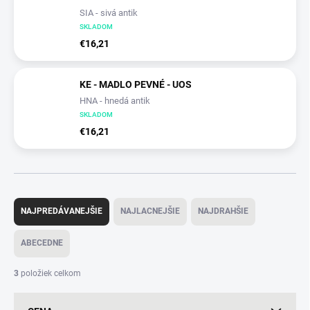
SIA - sivá antik
SKLADOM
€16,21
KE - MADLO PEVNÉ - UOS
HNA - hnedá antik
SKLADOM
€16,21
R
a
NAJPREDÁVANEJŠIE
NAJLACNEJŠIE
NAJDRAHŠIE
d
e
ABECEDNE
n
i
3
položiek celkom
e
p