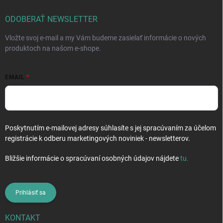
p
t
r
i
ODOBERAŤ NEWSLETTER
v
e
k
Vložte svoj e-mail a my Vám budeme zasielať informácie o nových
y
produktoch na našom e-shope.
v
ý
p
EMAIL
i
s
u
Poskytnutím e-mailovej adresy súhlasíte s jej spracúvaním za účelom
registrácie k odberu marketingových noviniek - newsletterov.
Bližšie informácie o spracúvaní osobných údajov nájdete
tu
.
Prihlásiť sa
KONTAKT