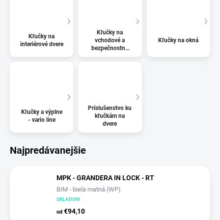
Kľučky na
Kľučky na
vchodové a
Kľučky na okná
interiérové dvere
bezpečnostné
dvere
Príslušenstvo ku
Kľučky a výplne
kľučkám na
- vario line
dvere
Najpredávanejšie
MPK - GRANDERA IN LOCK - RT
BIM - biela matná (WP)
SKLADOM
€94,10
od