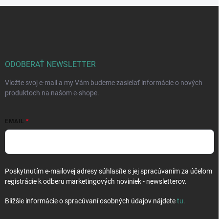
Z
á
p
ä
t
i
ODOBERAŤ NEWSLETTER
e
Vložte svoj e-mail a my Vám budeme zasielať informácie o nových
produktoch na našom e-shope.
EMAIL
Poskytnutím e-mailovej adresy súhlasíte s jej spracúvaním za účelom
registrácie k odberu marketingových noviniek - newsletterov.
Bližšie informácie o spracúvaní osobných údajov nájdete
tu
.