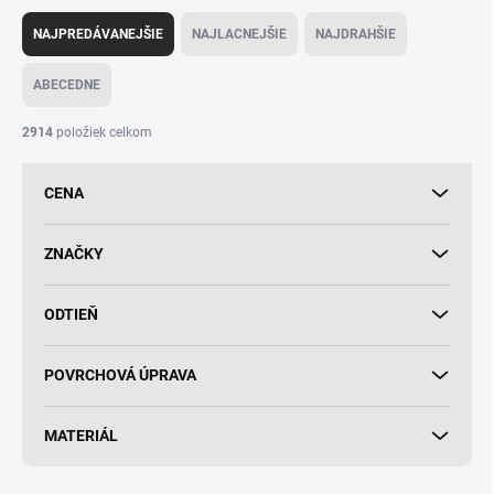
R
a
NAJPREDÁVANEJŠIE
NAJLACNEJŠIE
NAJDRAHŠIE
d
e
ABECEDNE
n
i
2914
položiek celkom
e
p
CENA
r
o
d
ZNAČKY
u
k
ODTIEŇ
t
o
v
POVRCHOVÁ ÚPRAVA
MATERIÁL