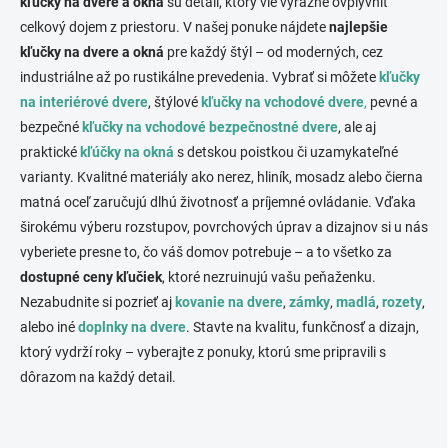
kľučky na dvere a okná
sú detail, ktorý vie výrazne ovplyvniť
e
v
celkový dojem z priestoru. V našej ponuke nájdete
najlepšie
p
a
kľučky na dvere a okná
pre každý štýl – od moderných, cez
r
n
v
industriálne až po rustikálne prevedenia. Vybrať si môžete
kľučky
i
k
na interiérové dvere
, štýlové
kľučky na vchodové dvere
,
pevné a
e
y
bezpečné
kľučky na vchodové bezpečnostné dvere
, ale aj
v
ý
praktické
kľúčky na okná
s detskou poistkou či uzamykateľné
p
varianty. Kvalitné materiály ako nerez, hliník, mosadz alebo čierna
i
matná oceľ zaručujú dlhú životnosť a príjemné ovládanie. Vďaka
s
u
širokému výberu rozstupov, povrchových úprav a dizajnov si u nás
vyberiete presne to, čo váš domov potrebuje – a to všetko za
dostupné ceny kľučiek
, ktoré nezruinujú vašu peňaženku.
Nezabudnite si pozrieť aj
kovanie na dvere
,
zámky
,
madlá
,
rozety
,
alebo iné
doplnky na dvere
. Stavte na kvalitu, funkčnosť a dizajn,
ktorý vydrží roky – vyberajte z ponuky, ktorú sme pripravili s
dôrazom na každý detail.