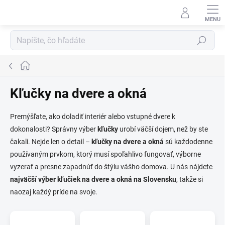
Prejsť
na
obsah
Hľadať
Domov
Kľučky na dvere a okná
Premýšľate, ako doladiť interiér alebo vstupné dvere k
dokonalosti? Správny výber
kľučky
urobí väčší dojem, než by ste
čakali. Nejde len o detail –
kľučky na dvere a okná
sú každodenne
používaným prvkom, ktorý musí spoľahlivo fungovať, výborne
vyzerať a presne zapadnúť do štýlu vášho domova. U nás nájdete
najväčší výber kľučiek na dvere a okná na Slovensku
, takže si
naozaj každý príde na svoje.