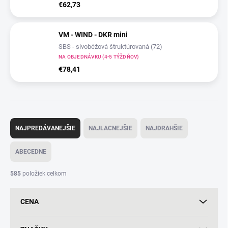
€62,73
VM - WIND - DKR mini
SBS - sivobéžová štruktúrovaná (72)
NA OBJEDNÁVKU (4-5 TÝŽDŇOV)
€78,41
R
a
NAJPREDÁVANEJŠIE
NAJLACNEJŠIE
NAJDRAHŠIE
d
e
ABECEDNE
n
i
585
položiek celkom
e
p
CENA
r
o
d