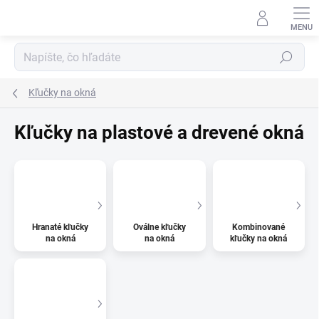
Prejsť
na
obsah
Hľadať
Kľučky na okná
Kľučky na plastové a drevené okná
Hranaté kľučky
Oválne kľučky
Kombinované
na okná
na okná
kľučky na okná