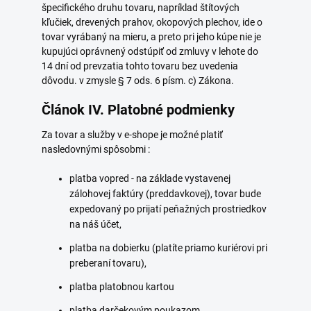
špecifického druhu tovaru, napríklad štítových
kľučiek, drevených prahov, okopových plechov, ide o
tovar vyrábaný na mieru, a preto pri jeho kúpe nie je
kupujúci oprávnený odstúpiť od zmluvy v lehote do
14 dní od prevzatia tohto tovaru bez uvedenia
dôvodu. v zmysle § 7 ods. 6 písm. c) Zákona.
Článok IV. Platobné podmienky
Za tovar a služby v e-shope je možné platiť
nasledovnými spôsobmi :
platba vopred - na základe vystavenej
zálohovej faktúry (preddavkovej), tovar bude
expedovaný po prijatí peňažných prostriedkov
na náš účet,
platba na dobierku (platíte priamo kuriérovi pri
preberaní tovaru),
platba platobnou kartou
platba darčekovým poukazom