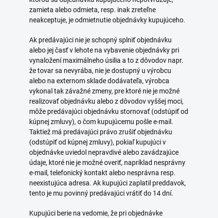
zamieta alebo odmieta, resp. inak zreteľne
neakceptuje, je odmietnutie objednávky kupujúceho.
Ak predávajúci nie je schopný splniť objednávku
alebo jej časť v lehote na vybavenie objednávky pri
vynaložení maximálneho úsilia a to z dôvodov napr.
že tovar sa nevyrába, nie je dostupný u výrobcu
alebo na externom sklade dodávateľa, výrobca
vykonal tak závažné zmeny, pre ktoré nie je možné
realizovať objednávku alebo z dôvodov vyššej moci,
môže predávajúci objednávku stornovať (odstúpiť od
kúpnej zmluvy), o čom kupujúcemu pošle e-mail.
Taktiež má predávajúci právo zrušiť objednávku
(odstúpiť od kúpnej zmluvy), pokiaľ kupujúci v
objednávke uviedol nepravdivé alebo zavádzajúce
údaje, ktoré nie je možné overiť, napríklad nesprávny
e-mail, telefonický kontakt alebo nesprávna resp.
neexistujúca adresa. Ak kupujúci zaplatil preddavok,
tento je mu povinný predávajúci vrátiť do 14 dní.
Kupujúci berie na vedomie, že pri objednávke