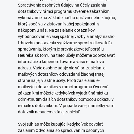
Spracúvanie osobných údajov na účely zaslania
dotazníkov v rámci programu Overené zákazníkmi
vykonávame na základe nášho oprávneného záujmu,
ktorý spočíva v zisťovaní vašej spokojnosti s
nákupom u nás. Na zasielanie dotazníkov,
vyhodnocovanie vašej spätnej väzby a analýz nášho
trhového postavenia využívame sprostredkovateľa
spracúvania, ktorým je prevádzkovateľ portálu
Heureka.sk tomu na tieto účely môžeme odovzdávať
informácie o kúpenom tovare a vašu e-mailovú
adresu. Vaše osobné údaje nie sú pri zasielaní e-
mailových dotazníkov odovzdané žiadnej tretej
strane na jej vlastné účely. Proti zasielaniu e-
mailových dotazníkov v rámci programu Overené
zákazníkmi môžete kedykoľvek vyjadriť námietku
odmietnutím ďalších dotazníkov pomocou odkazu v
e-maile s dotazníkom. V prípade vašej námietky vám
dotazník nebudeme ďalej zasielať.
Svoj súhlas môže kupujúci kedykoľvek odvolať
zaslaním Odvolania so spracúvaním osobných