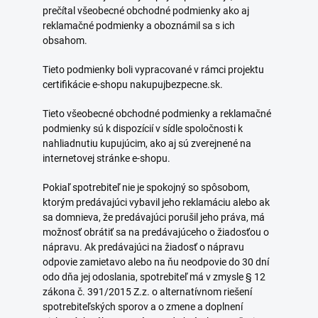
prečítal všeobecné obchodné podmienky ako aj
reklamačné podmienky a oboznámil sa s ich
obsahom.
Tieto podmienky boli vypracované v rámci projektu
certifikácie e-shopu nakupujbezpecne.sk.
Tieto všeobecné obchodné podmienky a reklamačné
podmienky sú k dispozícií v sídle spoločnosti k
nahliadnutiu kupujúcim, ako aj sú zverejnené na
internetovej stránke e-shopu.
Pokiaľ spotrebiteľ nie je spokojný so spôsobom,
ktorým predávajúci vybavil jeho reklamáciu alebo ak
sa domnieva, že predávajúci porušil jeho práva, má
možnosť obrátiť sa na predávajúceho o žiadosťou o
nápravu. Ak predávajúci na žiadosť o nápravu
odpovie zamietavo alebo na ňu neodpovie do 30 dní
odo dňa jej odoslania, spotrebiteľ má v zmysle § 12
zákona č. 391/2015 Z.z. o alternatívnom riešení
spotrebiteľských sporov a o zmene a doplnení