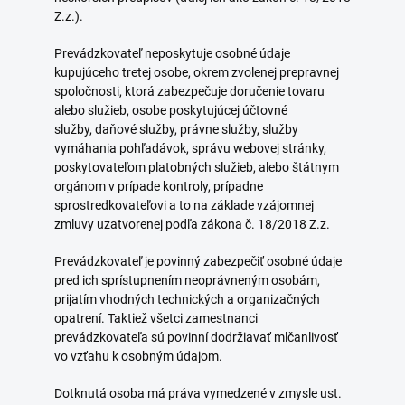
Z.z.).
Prevádzkovateľ neposkytuje osobné údaje
kupujúceho tretej osobe, okrem zvolenej prepravnej
spoločnosti, ktorá zabezpečuje doručenie tovaru
alebo služieb, osobe poskytujúcej účtovné
služby, daňové služby, právne služby, služby
vymáhania pohľadávok, správu webovej stránky,
poskytovateľom platobných služieb, alebo štátnym
orgánom v prípade kontroly, prípadne
sprostredkovateľovi a to na základe vzájomnej
zmluvy uzatvorenej podľa zákona č. 18/2018 Z.z.
Prevádzkovateľ je povinný zabezpečiť osobné údaje
pred ich sprístupnením neoprávneným osobám,
prijatím vhodných technických a organizačných
opatrení. Taktiež všetci zamestnanci
prevádzkovateľa sú povinní dodržiavať mlčanlivosť
vo vzťahu k osobným údajom.
Dotknutá osoba má práva vymedzené v zmysle ust.