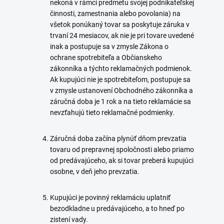
nekoná v rámci predmetu svojej podnikateľskej
činnosti, zamestnania alebo povolania) na
všetok ponúkaný tovar sa poskytuje záruka v
trvaní 24 mesiacov, ak nie je pri tovare uvedené
inak a postupuje sa v zmysle Zákona o
ochrane spotrebiteľa a Občianskeho
zákonníka a týchto reklamačných podmienok.
Ak kupujúci nie je spotrebiteľom, postupuje sa
v zmysle ustanovení Obchodného zákonníka a
záručná doba je 1 rok a na tieto reklamácie sa
nevzťahujú tieto reklamačné podmienky.
Záručná doba začína plynúť dňom prevzatia
tovaru od prepravnej spoločnosti alebo priamo
od predávajúceho, ak si tovar preberá kupujúci
osobne, v deň jeho prevzatia.
Kupujúci je povinný reklamáciu uplatniť
bezodkladne u predávajúceho, a to hneď po
zistení vady.