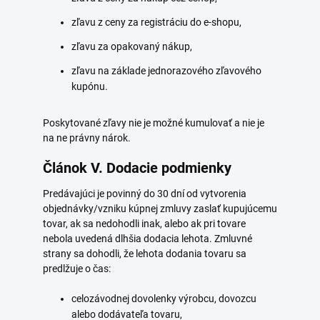
zľavu z ceny za registráciu do e-shopu,
zľavu za opakovaný nákup,
zľavu na základe jednorazového zľavového
kupónu.
Poskytované zľavy nie je možné kumulovať a nie je
na ne právny nárok.
Článok V. Dodacie podmienky
Predávajúci je povinný do 30 dní od vytvorenia
objednávky/vzniku kúpnej zmluvy zaslať kupujúcemu
tovar, ak sa nedohodli inak, alebo ak pri tovare
nebola uvedená dlhšia dodacia lehota. Zmluvné
strany sa dohodli, že lehota dodania tovaru sa
predlžuje o čas:
celozávodnej dovolenky výrobcu, dovozcu
alebo dodávateľa tovaru,