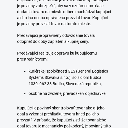
je povinný zabezpečiť, aby sa v oznámenom čase
dodania tovaru na mieste odberu nachádzal kupujúci
alebo iná osoba oprávnená prevziať tovar. Kupujúci
je povinný prevziať tovar na tomto mieste.
Predávajúci je oprávnený odovzdanie tovaru
odoprieť do doby zaplatenia kúpnej ceny.
Predávajúci realizuje dopravu ku kupujúcemu
prostredníctvom:
kuriérskej spoločnosti GLS (General Logistics
Systems Slovakia s.r.o.), so sídlom Budča
1039, 962 33 Budča, Slovenská republika,
osobne na zvolenej prevádzke v objednávke.
Kupujúci je povinný skontrolovať tovar ako aj jeho
obal a vykonať prehliadku tovaru hneď po jeho
prevzatí. V prípade, že kupujúci zistí, že tovar alebo
obal tovaru je mechanicky poškodený, je povinný túto