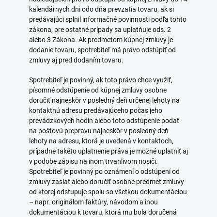
kalendárnych dni odo dňa prevzatia tovaru, ak si
predávajúci splnil informačné povinnosti podľa tohto
zákona, pre ostatné prípady sa uplatňuje ods. 2
alebo 3 Zákona. Ak predmetom kúpnej zmluvy je
dodanie tovaru, spotrebiteľ má právo odstúpiť od
zmluvy aj pred dodaním tovaru.
Spotrebiteľ je povinný, ak toto právo chce využiť,
písomné odstúpenie od kúpnej zmluvy osobne
doručiť najneskôr v posledný deň určenej lehoty na
kontaktnú adresu predávajúceho počas jeho
prevádzkových hodín alebo toto odstúpenie podať
na poštovú prepravu najneskôr v posledný deň
lehoty na adresu, ktorá je uvedená v kontaktoch,
prípadne takéto uplatnenie práva je možné uplatniť aj
v podobe zápisu na inom trvanlivom nosiči.
Spotrebiteľ je povinný po oznámení o odstúpení od
zmluvy zaslať alebo doručiť osobne predmet zmluvy
od ktorej odstupuje spolu so všetkou dokumentáciou
– napr. originálom faktúry, návodom a inou
dokumentáciou k tovaru, ktorá mu bola doručená