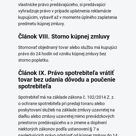
vlastnícke právo predávajúceho, si predávajúci
vyhradzuje právo v prípade uplatnenia reklamácie
kupujúcim, vybaviť až v momente úplného zaplatenia
predmetu kúpnej zmluvy.
Článok VIII. Storno kúpnej zmluvy
Stornovať objednaný tovar alebo službu má kupujúci
právo do 24 hodín od vzniku kúpnej zmluvy bez
storno poplatku.
Článok IX. Právo spotrebiteľa vrátiť
tovar bez udania dôvodu a poučenie
spotrebiteľa
Spotrebiteľ má na základe zákona č. 102/2014 Z. z.
o ochrane spotrebiteľa pri predaji tovaru alebo
poskytovaní služieb na základe zmluvy uzavretej na
diaľku alebo zmluvy uzavretej mimo prevádzkových
priestorov predávajúceho a o zmene a doplnení
niektorých zákonov podľa ustanovení § 7 a
nasledujúcich právo odstúpiť od kúpnej zmluvy do 14