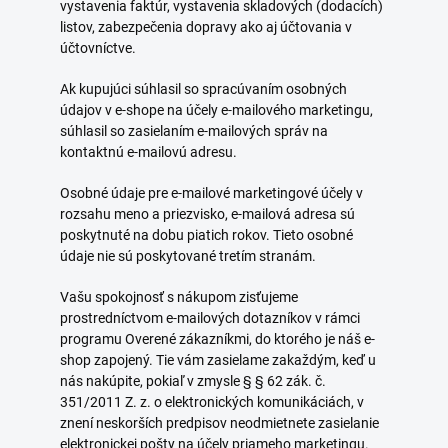
vystavenia faktúr, vystavenia skladových (dodacích)
listov, zabezpečenia dopravy ako aj účtovania v
účtovníctve.
Ak kupujúci súhlasil so spracúvaním osobných
údajov v e-shope na účely e-mailového marketingu,
súhlasil so zasielaním e-mailových správ na
kontaktnú e-mailovú adresu.
Osobné údaje pre e-mailové marketingové účely v
rozsahu meno a priezvisko, e-mailová adresa sú
poskytnuté na dobu piatich rokov. Tieto osobné
údaje nie sú poskytované tretím stranám.
Vašu spokojnosť s nákupom zisťujeme
prostredníctvom e-mailových dotazníkov v rámci
programu Overené zákazníkmi, do ktorého je náš e-
shop zapojený. Tie vám zasielame zakaždým, keď u
nás nakúpite, pokiaľ v zmysle § § 62 zák. č.
351/2011 Z. z. o elektronických komunikáciách, v
znení neskorších predpisov neodmietnete zasielanie
elektronickej pošty na účely priameho marketingu.