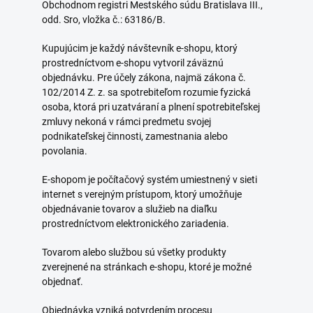
Obchodnom registri Mestského súdu Bratislava III.,
odd. Sro, vložka č.: 63186/B.
Kupujúcim je každý návštevník e-shopu, ktorý
prostredníctvom e-shopu vytvoril záväznú
objednávku. Pre účely zákona, najmä zákona č.
102/2014 Z. z. sa spotrebiteľom rozumie fyzická
osoba, ktorá pri uzatváraní a plnení spotrebiteľskej
zmluvy nekoná v rámci predmetu svojej
podnikateľskej činnosti, zamestnania alebo
povolania.
E-shopom je počítačový systém umiestnený v sieti
internet s verejným prístupom, ktorý umožňuje
objednávanie tovarov a služieb na diaľku
prostredníctvom elektronického zariadenia.
Tovarom alebo službou sú všetky produkty
zverejnené na stránkach e-shopu, ktoré je možné
objednať.
Objednávka vzniká potvrdením procesu