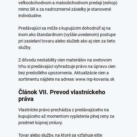
veľkoobchodnom a maloobchodnom predaji (eshop)
mimo SR a za nadrozmerné zásielky je stanovené
individuálne.
Predávajúci sa môže s kupujúcim dohodnúť aj na
inom ako štandardnom (vyššie uvedenom) postupe
pri zasielaní tovaru alebo služieb ako aj cien za tieto
služby.
Z dôvodu nestability cien materiálov na svetovom
trhu si predávajúci vyhradzuje právo na úpravu cien
bez predošlého upozornenia. Aktualizácie cien a
sortimentu nájdete na adrese: www.mp-kovania.sk
Článok VII. Prevod vlastníckeho
práva
Vlastnícke právo prechádza z predávajúceho na
kupujúceho až momentom vyplatenia plnej ceny za
predmet kúpnej zmluvy.
Tovar alebo služby, na ktoré sa vzťahuje ešte