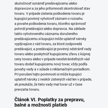
skutočnosť oznámiť predávajúcemu alebo
dopravcovi a za jeho prítomnosti skontrolovať stav
tovaru. V prípade zistenia poškodenia tovaru je
kupujúci povinný vyhotoviť záznam o rozsahu
a povahe poškodenia tovaru, ktorého správnosť
potvrdí predávajúci alebo dopravca. Na základe
takto vyhotoveného záznamu doručeného
predávajúcemu si kupujúci môže uplatniť nároky
vyplývajúce z vád tovaru, za ktoré zodpovedá
predávajúci, a predávajúci je povinný odstrániť vady
tovaru alebo poskytnúť kupujúcemu zľavu z kúpnej
ceny tovaru alebo v prípade neodstrániteľných vád
tovaru dodať kupujúcemu nový tovar, vždy podľa
povahy vady a v súlade s reklamačným poriadkom.
Pri porušení tejto povinnosti si môže kupujúci
uplatniť nároky z neskôr zistených vád len v prípade,
ak preukáže, že tieto vady mal tovar už v čase
prevzatia tovaru.
Článok VI. Poplatky za prepravu,
balné a možnosti platieb