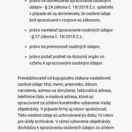
právo na obmedzenie spracúvania osobných
údajov - § 24 zákona č. 18/2018 Z.z. uplatníte
v prípade ak sa domnievate, že osobné údaje
boli spracúvané v rozpore so zákonom,
právo namietať spracovanie osobných údajov
- § 27 zákona č. 18/2018 Z.z.,
právo na prenosnosť osobných údajov,
právo podať podnet na dozorný orgán vo
vzťahu k spracúvaným osobným údajov.
Prevádzkovateľ od kupujúceho získava nasledovné
osobné údaje: titul, meno, priezvisko, dátum
narodenia, adresa na doručenie, fakturačná adresa,
telefónne číslo, e-mailová adresa, ktoré sú
spracúvané za účelom korektného vybavenia Vašej
objednávky. V prípade firmy aj názov spoločnosti.
Tieto osobné údaje sú uchovávané po dobu 10 rokov
pre účely archivácie. V rámci vybavenia objednávky
dochádza k spracúvaniu osobných údajov za účelom