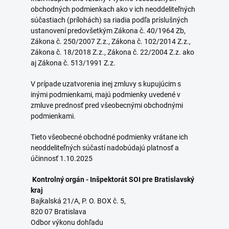
obchodných podmienkach ako v ich neoddeliteľných
súčastiach (prílohách) sa riadia podľa príslušných
ustanovení predovšetkým Zákona č. 40/1964 Zb,
Zákona č. 250/2007 Z.z., Zákona č. 102/2014 Z.z.,
Zákona č. 18/2018 Z.z., Zákona č. 22/2004 Z.z. ako
aj Zákona č. 513/1991 Z.z.
V prípade uzatvorenia inej zmluvy s kupujúcim s
inými podmienkami, majú podmienky uvedené v
zmluve prednosť pred všeobecnými obchodnými
podmienkami.
Tieto všeobecné obchodné podmienky vrátane ich
neoddeliteľných súčastí nadobúdajú platnosť a
účinnosť 1.10.2025
Kontrolný orgán - Inšpektorát SOI pre Bratislavský
kraj
Bajkalská 21/A, P. O. BOX č. 5,
820 07 Bratislava
Odbor výkonu dohľadu