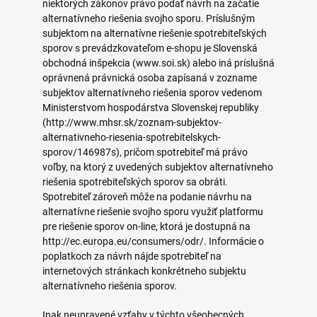
niektorých zákonov právo podať návrh na začatie
alternatívneho riešenia svojho sporu. Príslušným
subjektom na alternatívne riešenie spotrebiteľských
sporov s prevádzkovateľom e-shopu je Slovenská
obchodná inšpekcia (www.soi.sk) alebo iná príslušná
oprávnená právnická osoba zapísaná v zozname
subjektov alternatívneho riešenia sporov vedenom
Ministerstvom hospodárstva Slovenskej republiky
(http://www.mhsr.sk/zoznam-subjektov-
alternativneho-riesenia-spotrebitelskych-
sporov/146987s), pričom spotrebiteľ má právo
voľby, na ktorý z uvedených subjektov alternatívneho
riešenia spotrebiteľských sporov sa obráti.
Spotrebiteľ zároveň môže na podanie návrhu na
alternatívne riešenie svojho sporu využiť platformu
pre riešenie sporov on-line, ktorá je dostupná na
http://ec.europa.eu/consumers/odr/. Informácie o
poplatkoch za návrh nájde spotrebiteľ na
internetových stránkach konkrétneho subjektu
alternatívneho riešenia sporov.
Inak neupravené vzťahy v týchto všeobecných