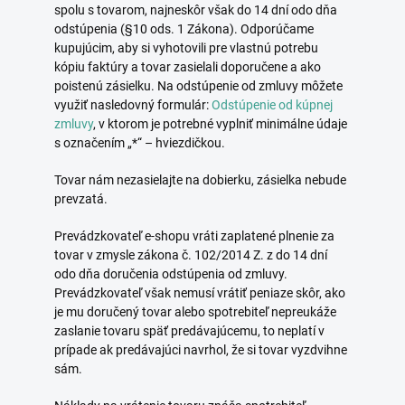
spolu s tovarom, najneskôr však do 14 dní odo dňa
odstúpenia (§10 ods. 1 Zákona). Odporúčame
kupujúcim, aby si vyhotovili pre vlastnú potrebu
kópiu faktúry a tovar zasielali doporučene a ako
poistenú zásielku. Na odstúpenie od zmluvy môžete
využiť nasledovný formulár:
Odstúpenie od kúpnej
zmluvy
, v ktorom je potrebné vyplniť minimálne údaje
s označením „*“ – hviezdičkou.
Tovar nám nezasielajte na dobierku, zásielka nebude
prevzatá.
Prevádzkovateľ e-shopu vráti zaplatené plnenie za
tovar v zmysle zákona č. 102/2014 Z. z do 14 dní
odo dňa doručenia odstúpenia od zmluvy.
Prevádzkovateľ však nemusí vrátiť peniaze skôr, ako
je mu doručený tovar alebo spotrebiteľ nepreukáže
zaslanie tovaru späť predávajúcemu, to neplatí v
prípade ak predávajúci navrhol, že si tovar vyzdvihne
sám.