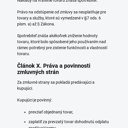
Náklady na vrátenie tovaru znáša spotrebiteľ.
Právo na odstúpenie od zmluvy sa neuplatňuje pre
tovary a služby, ktoré sú vymedzené v §7 ods. 6
písm. a) až l) Zákona.
Spotrebiteľ znáša akékoľvek zníženie hodnoty
tovaru, ktoré bolo spôsobené jeho používaním nad
rámec potrebný pre zistenie funkčnosti a vlastností
tovaru.
Článok X. Práva a povinnosti
zmluvných strán
Za zmluvné strany sa pokladá predávajúci a
kupujúci.
Kupujúci je povinný:
prevziať objednaný tovar,
zaplatiť za prevzatý tovar dohodnutú odplatu