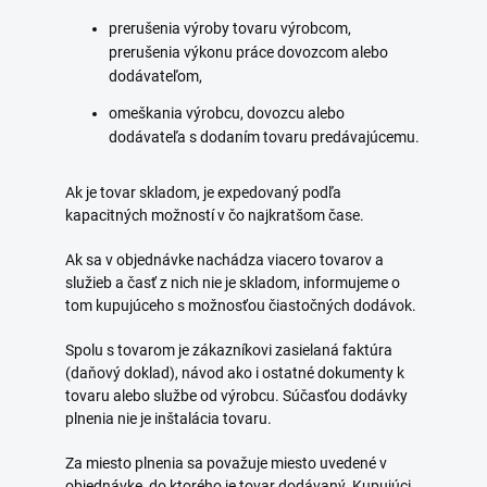
prerušenia výroby tovaru výrobcom,
prerušenia výkonu práce dovozcom alebo
dodávateľom,
omeškania výrobcu, dovozcu alebo
dodávateľa s dodaním tovaru predávajúcemu.
Ak je tovar skladom, je expedovaný podľa
kapacitných možností v čo najkratšom čase.
Ak sa v objednávke nachádza viacero tovarov a
služieb a časť z nich nie je skladom, informujeme o
tom kupujúceho s možnosťou čiastočných dodávok.
Spolu s tovarom je zákazníkovi zasielaná faktúra
(daňový doklad), návod ako i ostatné dokumenty k
tovaru alebo službe od výrobcu. Súčasťou dodávky
plnenia nie je inštalácia tovaru.
Za miesto plnenia sa považuje miesto uvedené v
objednávke, do ktorého je tovar dodávaný. Kupujúci