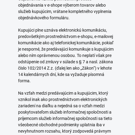
objednávania v e-shope výberom tovarov alebo
služieb kupujúcim, vrátane kompletného vyplnenia
objednávkového formuláru.
Kupujúci plne uznáva elektronickú komunikáciu,
predovšetkým prostredníctvom e-shopu, e-mailovej
komunikácie ako aj telefonickej komunikácie, pokiaľ
je nesporné, že predávajúci komunikuje s kupujúcim
alebo ním oprávnenou osobou. To neplatí však pre
odstúpenie od zmluvy v súlade s § 7 a nasl. zákona
číslo 102/2014 Z.z. (ďalej len ako „Zákon“) v lehote
14 kalendárnych dní, kde sa vyžaduje písomná
forma.
Na vzťah medzi predávajúcim a kupujúcim, ktorý
vznikol inak ako prostredníctvom elektronických
zariadení na diaľku a nejedná sa o vzťah medzi
poskytovateľom služieb informačnej spoločnosti a
príjemcom služieb informačnej spoločnosti sa tieto
všeobecné obchodné podmienky uplatnia iba v
nevyhnutnom rozsahu, ktorý zodpovedá právnym