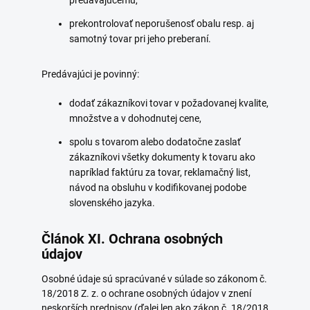
predávajúcemu,
prekontrolovať neporušenosť obalu resp. aj
samotný tovar pri jeho preberaní.
Predávajúci je povinný:
dodať zákazníkovi tovar v požadovanej kvalite,
množstve a v dohodnutej cene,
spolu s tovarom alebo dodatočne zaslať
zákazníkovi všetky dokumenty k tovaru ako
napríklad faktúru za tovar, reklamačný list,
návod na obsluhu v kodifikovanej podobe
slovenského jazyka.
Článok XI. Ochrana osobných
údajov
Osobné údaje sú spracúvané v súlade so zákonom č.
18/2018 Z. z. o ochrane osobných údajov v znení
neskorších predpisov (ďalej len ako zákon č. 18/2018