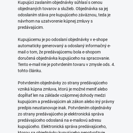
Kupujúci zaslaním objednávky súhlasí s cenou
objednaných tovarov a služieb. Objednávka sa jej
odoslaním stáva pre kupujúceho záväznou, teda je
návrhom na uzatvorenie kúpnej zmluvy s
predávajúcim.
Kupujúcemu je po odoslaní objednávky v e-shope
automaticky generovaný a odoslaný informačný e-
mail o tom, že predávajúcemu bola e-shopom
doručená objednávka kupujúceho na spracovanie.
Tento e-mail nie je potvrdením tovaru v zmysle ods. 4.
tohto článku.
Potvrdením objednávky zo strany predávajúceho
vzniká kúpna zmluva, ktorú je možné meniť alebo
dopĺňať len na základe vzájomnej dohody medzi
kupujúcim a predávajúcim ak zákon alebo iný právny
predpis neustanovuje inak. Potvrdením objednávky
zo strany predávajúceho je elektronická správa
predávajúceho odoslaná na e-mailovú adresu
kupujúceho. Elektronická správa predávajúceho,
ktorou sa objednávku kupujúceho nepotvrdzuje,