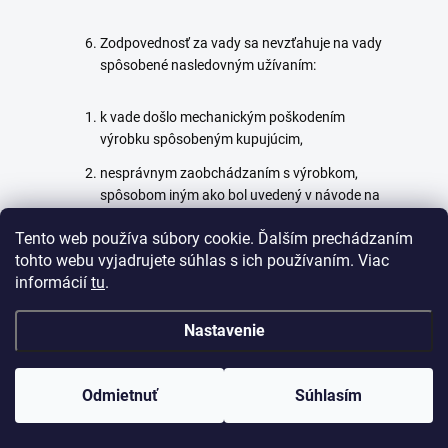
Zodpovednosť za vady sa nevzťahuje na vady
spôsobené nasledovným užívaním:
k vade došlo mechanickým poškodením
výrobku spôsobeným kupujúcim,
nesprávnym zaobchádzaním s výrobkom,
spôsobom iným ako bol uvedený v návode na
používanie,
Tento web používa súbory cookie. Ďalším prechádzaním
používaním tovaru v podmienkach, ktoré
tohto webu vyjadrujete súhlas s ich používaním. Viac
neodpovedajú svojou vlhkosťou, chemickými a
informácií
tu
.
mechanickými vplyvmi prirodzeného
prostrediu tovaru podľa návodu,
Nastavenie
zanedbaním starostlivosti a údržby o tovar,
poškodením tovaru nadmerným zaťažovaním,
Odmietnuť
Súhlasím
používaním tovaru v rozpore s podmienkami
uvedenými v dokumentácii, všeobecnými