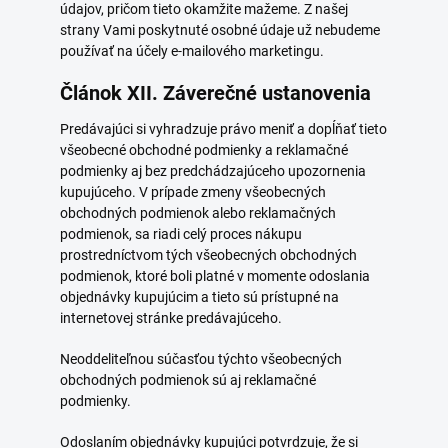
údajov, pričom tieto okamžite mažeme. Z našej
strany Vami poskytnuté osobné údaje už nebudeme
používať na účely e-mailového marketingu.
Článok XII. Záverečné ustanovenia
Predávajúci si vyhradzuje právo meniť a dopĺňať tieto
všeobecné obchodné podmienky a reklamačné
podmienky aj bez predchádzajúceho upozornenia
kupujúceho. V prípade zmeny všeobecných
obchodných podmienok alebo reklamačných
podmienok, sa riadi celý proces nákupu
prostredníctvom tých všeobecných obchodných
podmienok, ktoré boli platné v momente odoslania
objednávky kupujúcim a tieto sú prístupné na
internetovej stránke predávajúceho.
Neoddeliteľnou súčasťou týchto všeobecných
obchodných podmienok sú aj reklamačné
podmienky.
Odoslaním objednávky kupujúci potvrdzuje, že si