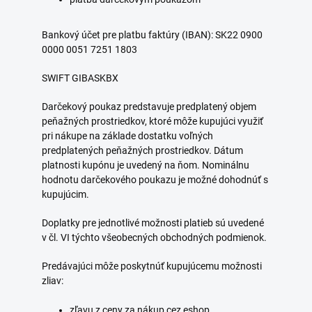
Bankový účet pre platbu faktúry (IBAN): SK22 0900
0000 0051 7251 1803
SWIFT GIBASKBX
Darčekový poukaz predstavuje predplatený objem
peňažných prostriedkov, ktoré môže kupujúci využiť
pri nákupe na základe dostatku voľných
predplatených peňažných prostriedkov. Dátum
platnosti kupónu je uvedený na ňom. Nominálnu
hodnotu darčekového poukazu je možné dohodnúť s
kupujúcim.
Doplatky pre jednotlivé možnosti platieb sú uvedené
v čl. VI týchto všeobecných obchodných podmienok.
Predávajúci môže poskytnúť kupujúcemu možnosti
zliav:
zľavu z ceny za nákup cez eshop,