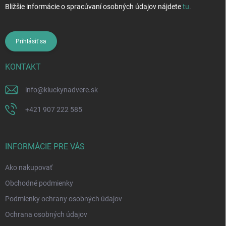
Bližšie informácie o spracúvaní osobných údajov nájdete
tu
.
Prihlásiť sa
KONTAKT
info
@
kluckynadvere.sk
+421 907 222 585
INFORMÁCIE PRE VÁS
Ako nakupovať
Obchodné podmienky
Podmienky ochrany osobných údajov
Ochrana osobných údajov