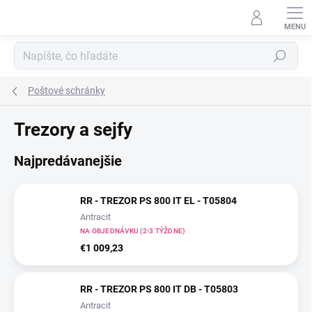
Prejsť
na
obsah
Hľadať
Poštové schránky
Trezory a sejfy
Najpredávanejšie
RR - TREZOR PS 800 IT EL - T05804
Antracit
NA OBJEDNÁVKU (2-3 TÝŽDNE)
€1 009,23
RR - TREZOR PS 800 IT DB - T05803
Antracit