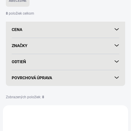
ABECEDNE
n
i
8
položiek celkom
e
p
CENA
r
o
d
ZNAČKY
u
k
ODTIEŇ
t
o
v
POVRCHOVÁ ÚPRAVA
Zobrazených položiek:
8
V
ý
p
i