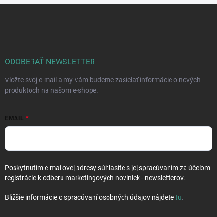
d
Z
a
á
c
p
i
e
ä
p
t
r
i
ODOBERAŤ NEWSLETTER
v
e
k
Vložte svoj e-mail a my Vám budeme zasielať informácie o nových
y
produktoch na našom e-shope.
v
ý
p
EMAIL
i
s
u
Poskytnutím e-mailovej adresy súhlasíte s jej spracúvaním za účelom
registrácie k odberu marketingových noviniek - newsletterov.
Bližšie informácie o spracúvaní osobných údajov nájdete
tu
.