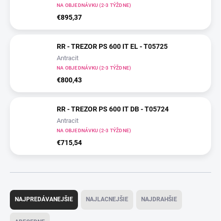
NA OBJEDNÁVKU (2-3 TÝŽDNE)
€895,37
RR - TREZOR PS 600 IT EL - T05725
Antracit
NA OBJEDNÁVKU (2-3 TÝŽDNE)
€800,43
RR - TREZOR PS 600 IT DB - T05724
Antracit
NA OBJEDNÁVKU (2-3 TÝŽDNE)
€715,54
R
a
NAJPREDÁVANEJŠIE
NAJLACNEJŠIE
NAJDRAHŠIE
d
e