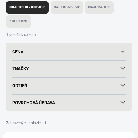
a
NAJPREDÁVANEJŠIE
NAJLACNEJŠIE
NAJDRAHŠIE
d
e
ABECEDNE
n
i
1
položiek celkom
e
p
CENA
r
o
d
ZNAČKY
u
k
ODTIEŇ
t
o
v
POVRCHOVÁ ÚPRAVA
Zobrazených položiek:
1
V