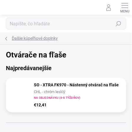
Prejsť
na
obsah
Hľadať
Ďalšie kúpeľňové doplnky
Otvárače na fľaše
Najpredávanejšie
SO - XTRA FK970 - Nástenný otvárač na fľaše
CHL - chróm lesklý
NA OBJEDNÁVKU (6-8 TÝŽDŇOV)
€12,41
R