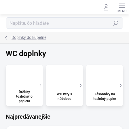
Prejsť
na
obsah
Hľadať
Doplnky do kúpeľne
WC doplnky
Držiaky
WC kefy s
Zásobníky na
toaletného
nádobou
toaletný papier
papiera
Najpredávanejšie