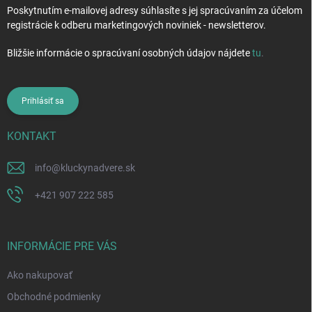
Poskytnutím e-mailovej adresy súhlasíte s jej spracúvaním za účelom
registrácie k odberu marketingových noviniek - newsletterov.
Bližšie informácie o spracúvaní osobných údajov nájdete
tu
.
Prihlásiť sa
KONTAKT
info
@
kluckynadvere.sk
+421 907 222 585
INFORMÁCIE PRE VÁS
Ako nakupovať
Obchodné podmienky