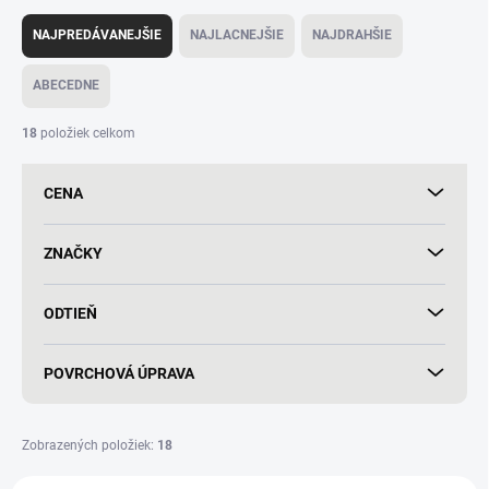
R
a
NAJPREDÁVANEJŠIE
NAJLACNEJŠIE
NAJDRAHŠIE
d
e
ABECEDNE
n
i
18
položiek celkom
e
p
CENA
r
o
d
ZNAČKY
u
k
ODTIEŇ
t
o
v
POVRCHOVÁ ÚPRAVA
Zobrazených položiek:
18
V