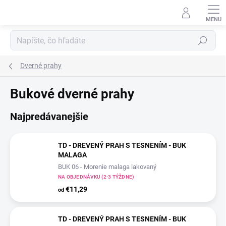
Prejsť
na
obsah
Hľadať
Dverné prahy
Bukové dverné prahy
Najpredávanejšie
TD - DREVENÝ PRAH S TESNENÍM - BUK
MALAGA
BUK 06 - Morenie malaga lakovaný
NA OBJEDNÁVKU (2-3 TÝŽDNE)
€11,29
od
TD - DREVENÝ PRAH S TESNENÍM - BUK