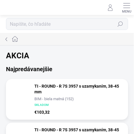
Prejsť
na
obsah
Hľadať
Domov
AKCIA
Najpredávanejšie
TI - ROUND - R 7S 3957 s uzamykaním, 38-45
mm
BIM - biela matná (152)
SKLADOM
€103,32
TI - ROUND - R 7S 3957 s uzamykaním, 38-45