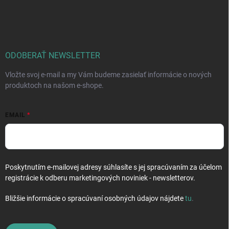
p
a
á
r
n
p
v
i
ä
k
e
t
y
v
i
ODOBERAŤ NEWSLETTER
ý
e
p
Vložte svoj e-mail a my Vám budeme zasielať informácie o nových
i
produktoch na našom e-shope.
s
u
EMAIL
Poskytnutím e-mailovej adresy súhlasíte s jej spracúvaním za účelom
registrácie k odberu marketingových noviniek - newsletterov.
Bližšie informácie o spracúvaní osobných údajov nájdete
tu
.