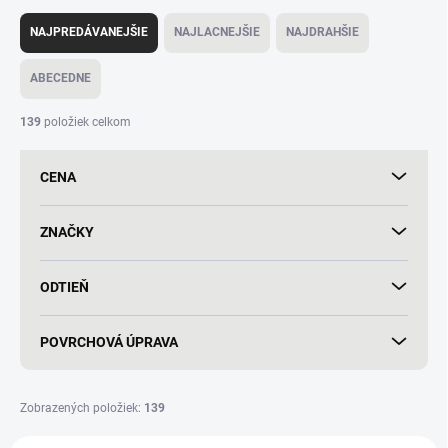
R
a
NAJPREDÁVANEJŠIE
NAJLACNEJŠIE
NAJDRAHŠIE
d
e
ABECEDNE
n
i
139
položiek celkom
e
p
CENA
r
o
d
ZNAČKY
u
k
ODTIEŇ
t
o
v
POVRCHOVÁ ÚPRAVA
Zobrazených položiek:
139
V