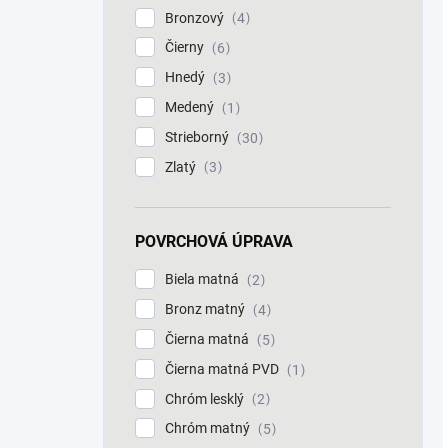
Bronzový
4
Čierny
6
Hnedý
3
Medený
1
Strieborný
30
Zlatý
3
POVRCHOVÁ ÚPRAVA
Biela matná
2
Bronz matný
4
Čierna matná
5
Čierna matná PVD
1
Chróm lesklý
2
Chróm matný
5