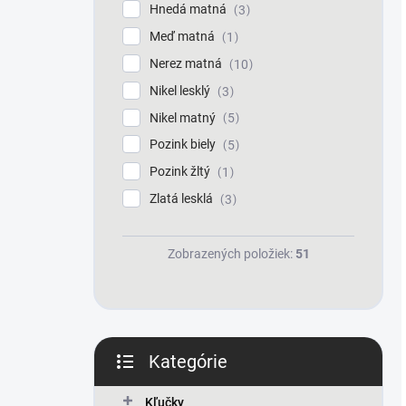
Hnedá matná
3
Meď matná
1
Nerez matná
10
Nikel lesklý
3
Nikel matný
5
Pozink biely
5
Pozink žltý
1
Zlatá lesklá
3
Zobrazených položiek:
51
Kategórie
Preskočiť
kategórie
Kľučky