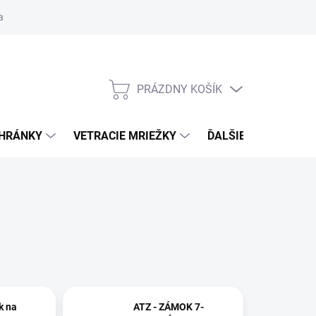
ačné podmienky
Blog
Moja objednávka
Odstúpenie od zmlu
PRÁZDNY KOŠÍK
NÁKUPNÝ
KOŠÍK
CHRÁNKY
VETRACIE MRIEŽKY
ĎALŠIE DOPLNKY
k na
ATZ - ZÁMOK 7-