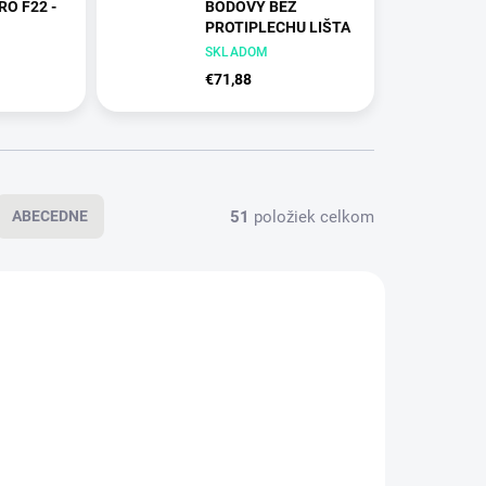
RO F22 -
BODOVÝ BEZ
PROTIPLECHU LIŠTA
20 PZ 90
sklý (06)
SKLADOM
NEM - nerez matná (16)
€71,88
51
položiek celkom
ABECEDNE