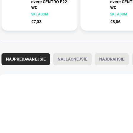
dvere CENTRO F22 -
dvere CENT
WC
WC
CHM - chróm matný
SKLADOM
NIL - nikel le
SKLADOM
(34)
€7,33
€8,06
R
a
NAJPREDÁVANEJŠIE
NAJLACNEJŠIE
NAJDRAHŠIE
d
e
n
V
i
ý
e
p
p
i
r
s
o
p
d
r
u
o
k
d