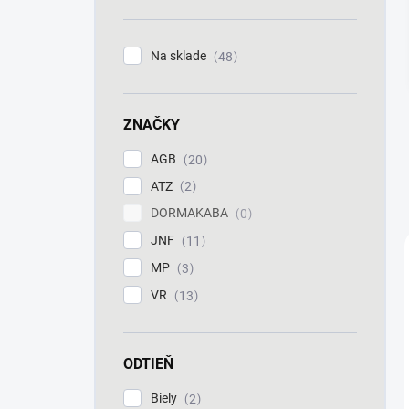
n
e
l
Na sklade
48
ZNAČKY
AGB
20
ATZ
2
DORMAKABA
0
JNF
11
MP
3
VR
13
ODTIEŇ
Biely
2