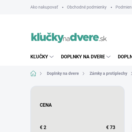
Prejsť
Ako nakupovať
Obchodné podmienky
Podmien
na
obsah
KĽUČKY
DOPLNKY NA DVERE
DOPLN
Domov
Doplnky na dvere
Zámky a protiplechy
B
o
č
CENA
n
ý
p
a
€
2
€
73