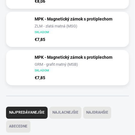
€8,06
MPK - Magnetický zámok s protiplechom
ZLM - zlatá matná (MSG)
SKLADOM
€7,85
MPK - Magnetický zámok s protiplechom
GRM - grafit matný (MSB)
SKLADOM
€7,85
R
a
NAJPREDÁVANEJŠIE
NAJLACNEJŠIE
NAJDRAHŠIE
d
e
ABECEDNE
n