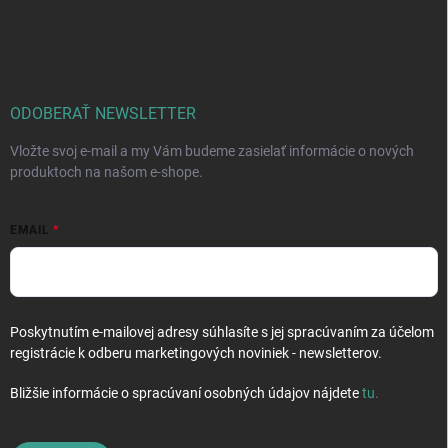
Z
p
a
á
r
n
p
v
i
ä
k
e
t
y
v
i
ODOBERAŤ NEWSLETTER
ý
e
p
Vložte svoj e-mail a my Vám budeme zasielať informácie o nových
i
produktoch na našom e-shope.
s
u
EMAIL
Poskytnutím e-mailovej adresy súhlasíte s jej spracúvaním za účelom
registrácie k odberu marketingových noviniek - newsletterov.
Bližšie informácie o spracúvaní osobných údajov nájdete
tu
.