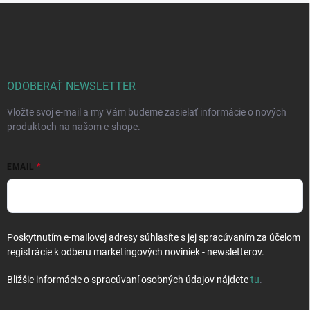
e
v
Z
p
a
á
r
n
p
v
i
ä
k
e
t
y
v
i
ODOBERAŤ NEWSLETTER
ý
e
p
Vložte svoj e-mail a my Vám budeme zasielať informácie o nových
i
produktoch na našom e-shope.
s
u
EMAIL
Poskytnutím e-mailovej adresy súhlasíte s jej spracúvaním za účelom
registrácie k odberu marketingových noviniek - newsletterov.
Bližšie informácie o spracúvaní osobných údajov nájdete
tu
.