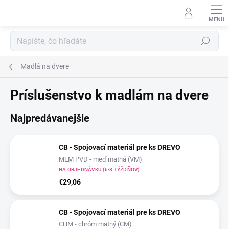
Prejsť
na
obsah
Hľadať
Madlá na dvere
Príslušenstvo k madlám na dvere
Najpredávanejšie
CB - Spojovací materiál pre ks DREVO
MEM PVD - meď matná (VM)
NA OBJEDNÁVKU (6-8 TÝŽDŇOV)
€29,06
CB - Spojovací materiál pre ks DREVO
CHM - chróm matný (CM)