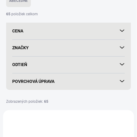
ABECEDNE
n
i
65
položiek celkom
e
p
CENA
r
o
d
ZNAČKY
u
k
ODTIEŇ
t
o
v
POVRCHOVÁ ÚPRAVA
Zobrazených položiek:
65
V
ý
p
i