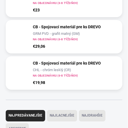
NA OBJEDNÁVKU (6-8 TÝŽDŇOV)
€23
CB - Spojovací materiál pre ks DREVO
GRM PVD - grafit matný (GM)
NA OBJEDNÁVKU (6-8 TÝŽDŇOV)
€29,06
CB - Spojovací materiál pre ks DREVO
CHL - chróm lesklý (CR)
NA OBJEDNÁVKU (6-8 TÝŽDŇOV)
€19,98
R
a
NAJPREDÁVANEJŠIE
NAJLACNEJŠIE
NAJDRAHŠIE
d
e