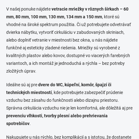
n
a
k
c
V našej ponuke nájdete
vetracie mriežky v rôznych šírkach – 60
o
i
mm, 80 mm, 100 mm, 130 mm, 134 mm a 150 mm
, ktoré sú
e
v
vhodné na široké spektrum použitia. Či už potrebujete odvetrávať
p
a
dvierka nábytku, vytvoriť cirkuláciu v zabudovaných skriniach,
r
n
v
alebo doplniť vetranie v miestnosti bez okna, u nás nájdete
i
k
funkčné aj esteticky zladené riešenia. Mriežky sú vyrobené z
e
y
kvalitných plastov alebo kovov, dostupné vo viacerých farebných
v
ý
variantoch, a ich montáž je jednoduchá a rýchla – bez potreby
p
zložitých úprav.
i
s
Ideálne sú aj pre
dvere do WC, kúpeľní, komôr, špajzí či
u
technických miestností
, kde potrebujete zabezpečiť prúdenie
vzduchu bez zásahu do funkčnosti alebo dizajnu priestoru.
Správna cirkulácia vzduchu nie je len komfortná, ale dôležitá aj pre
prevenciu vlhkosti, tvorby plesní alebo prehrievania
spotrebičov
.
Nakupujete u nás rýchlo, bez komplikácií a s istotou, že dostanete