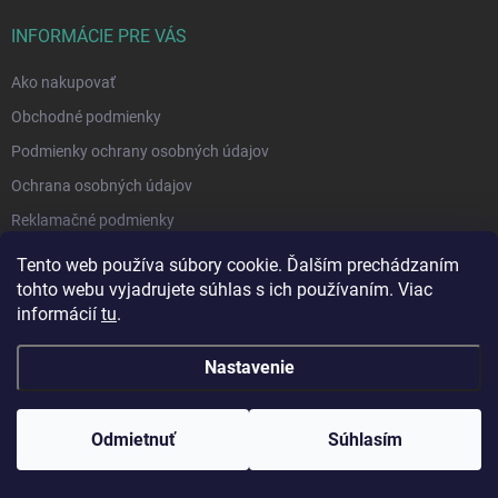
INFORMÁCIE PRE VÁS
Ako nakupovať
Obchodné podmienky
Podmienky ochrany osobných údajov
Ochrana osobných údajov
Reklamačné podmienky
Blog
Tento web používa súbory cookie. Ďalším prechádzaním
tohto webu vyjadrujete súhlas s ich používaním. Viac
Moja objednávka
informácií
tu
.
Odstúpenie od zmluvy
Nastavenie
Odmietnuť
Súhlasím