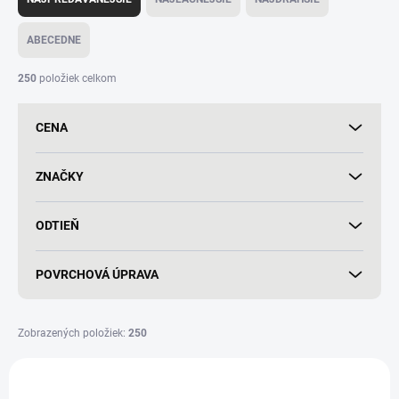
d
e
ABECEDNE
n
i
250
položiek celkom
e
p
CENA
r
o
d
ZNAČKY
u
k
ODTIEŇ
t
o
v
POVRCHOVÁ ÚPRAVA
Zobrazených položiek:
250
V
ý