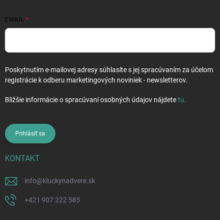
EMAIL
Poskytnutím e-mailovej adresy súhlasíte s jej spracúvaním za účelom
registrácie k odberu marketingových noviniek - newsletterov.
Bližšie informácie o spracúvaní osobných údajov nájdete
tu
.
Prihlásiť sa
KONTAKT
info
@
kluckynadvere.sk
+421 907 222 585