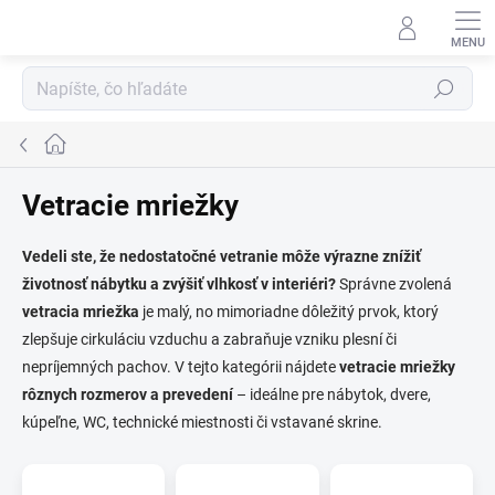
Prejsť
na
obsah
Hľadať
Domov
Vetracie mriežky
Vedeli ste, že nedostatočné vetranie môže výrazne znížiť
životnosť nábytku a zvýšiť vlhkosť v interiéri?
Správne zvolená
vetracia mriežka
je malý, no mimoriadne dôležitý prvok, ktorý
zlepšuje cirkuláciu vzduchu a zabraňuje vzniku plesní či
nepríjemných pachov. V tejto kategórii nájdete
vetracie mriežky
rôznych rozmerov a prevedení
– ideálne pre nábytok, dvere,
kúpeľne, WC, technické miestnosti či vstavané skrine.