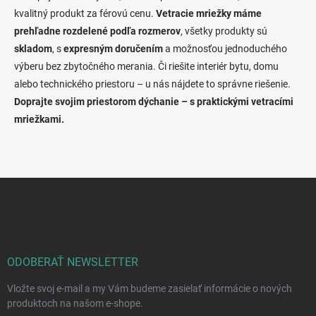
kvalitný produkt za férovú cenu.
Vetracie mriežky máme
prehľadne rozdelené podľa rozmerov
, všetky produkty sú
skladom
, s
expresným doručením
a možnosťou jednoduchého
výberu bez zbytočného merania. Či riešite interiér bytu, domu
alebo technického priestoru – u nás nájdete to správne riešenie.
Doprajte svojim priestorom dýchanie – s praktickými vetracími
mriežkami.
Z
á
p
ä
t
i
ODOBERAŤ NEWSLETTER
e
Vložte svoj e-mail a my Vám budeme zasielať informácie o nových
produktoch na našom e-shope.