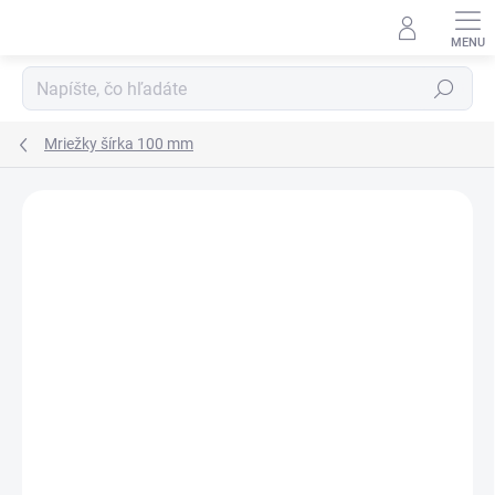
Prejsť
na
obsah
Hľadať
Mriežky šírka 100 mm
Neohodnotené
Podrobnosti hodnotenia
ZNAČKA:
SRL