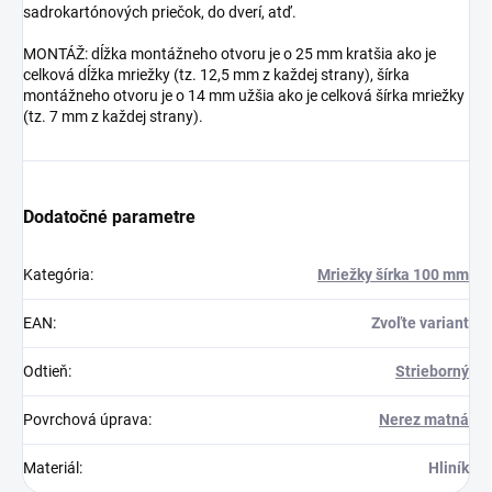
sadrokartónových priečok, do dverí, atď.
MONTÁŽ: dĺžka montážneho otvoru je o 25 mm kratšia ako je
celková dĺžka mriežky (tz. 12,5 mm z každej strany), šírka
montážneho otvoru je o 14 mm užšia ako je celková šírka mriežky
(tz. 7 mm z každej strany).
Dodatočné parametre
Kategória
:
Mriežky šírka 100 mm
EAN
:
Zvoľte variant
Odtieň
:
Strieborný
Povrchová úprava
:
Nerez matná
Materiál
:
Hliník