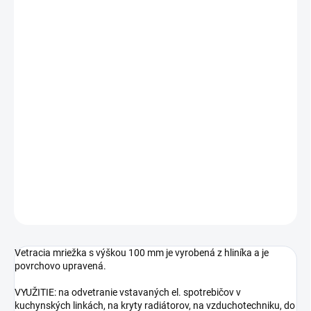
Jednotková
SKLADOM
cena:
DĹŽKA
ŠÍRKA
−
+
Pridať do košíka
DETAILNÉ INFORMÁCIE
OPÝTAŤ SA
STRÁŽIŤ
Vetracia mriežka s výškou 100 mm je vyrobená z hliníka a je
povrchovo upravená.
VYUŽITIE: na odvetranie vstavaných el. spotrebičov v
kuchynských linkách, na kryty radiátorov, na vzduchotechniku, do