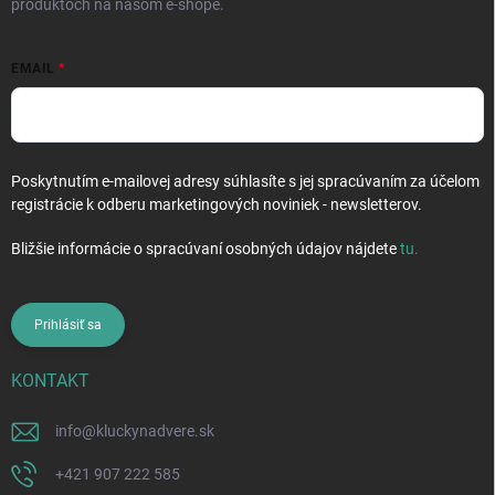
produktoch na našom e-shope.
EMAIL
Poskytnutím e-mailovej adresy súhlasíte s jej spracúvaním za účelom
registrácie k odberu marketingových noviniek - newsletterov.
Bližšie informácie o spracúvaní osobných údajov nájdete
tu
.
Prihlásiť sa
KONTAKT
info
@
kluckynadvere.sk
+421 907 222 585