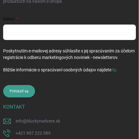
produktoch na našom e-shope.
EMAIL
Poskytnutím e-mailovej adresy súhlasíte s jej spracúvaním za účelom
registrácie k odberu marketingových noviniek - newsletterov.
Bližšie informácie o spracúvaní osobných údajov nájdete
tu
.
Prihlásiť sa
KONTAKT
info
@
kluckynadvere.sk
+421 907 222 585