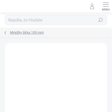
Prejsť
na
obsah
Hľadať
Mriežky šírka 100 mm
Neohodnotené
Podrobnosti hodnotenia
ZNAČKA:
SRL