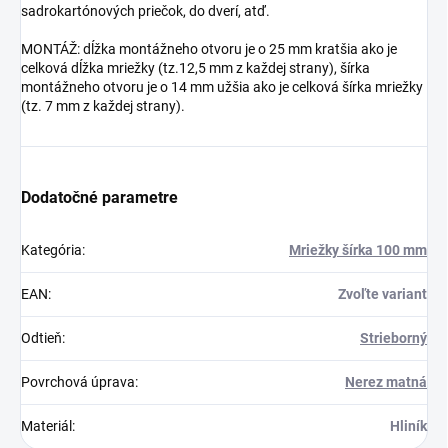
sadrokartónových priečok, do dverí, atď.
MONTÁŽ: dĺžka montážneho otvoru je o 25 mm kratšia ako je
celková dĺžka mriežky (tz.12,5 mm z každej strany), šírka
montážneho otvoru je o 14 mm užšia ako je celková šírka mriežky
(tz. 7 mm z každej strany).
Dodatočné parametre
Kategória
:
Mriežky šírka 100 mm
EAN
:
Zvoľte variant
Odtieň
:
Strieborný
Povrchová úprava
:
Nerez matná
Materiál
:
Hliník