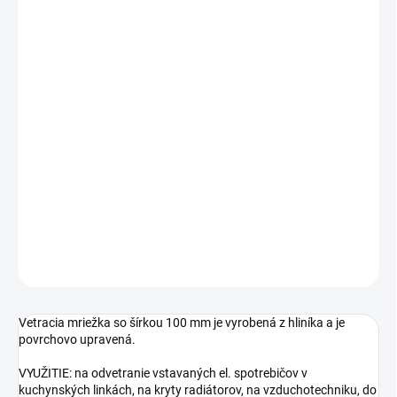
Jednotková
MOMENTÁLNE NEDOSTUPNÉ
cena:
DĹŽKA
ŠÍRKA
−
+
Pridať do košíka
DETAILNÉ INFORMÁCIE
OPÝTAŤ SA
STRÁŽIŤ
Vetracia mriežka so šírkou 100 mm je vyrobená z hliníka a je
povrchovo upravená.
VYUŽITIE: na odvetranie vstavaných el. spotrebičov v
kuchynských linkách, na kryty radiátorov, na vzduchotechniku, do