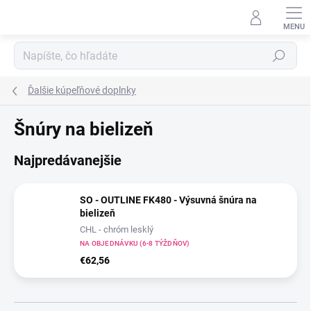
Prejsť
na
obsah
Hľadať
Ďalšie kúpeľňové doplnky
Šnúry na bielizeň
Najpredávanejšie
SO - OUTLINE FK480 - Výsuvná šnúra na
bielizeň
CHL - chróm lesklý
NA OBJEDNÁVKU (6-8 TÝŽDŇOV)
€62,56