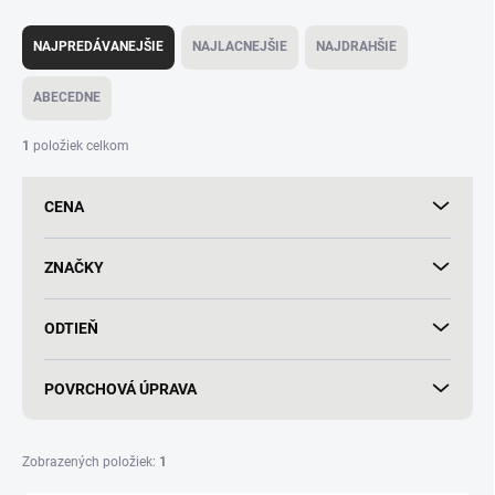
R
a
NAJPREDÁVANEJŠIE
NAJLACNEJŠIE
NAJDRAHŠIE
d
e
ABECEDNE
n
i
1
položiek celkom
e
p
CENA
r
o
d
ZNAČKY
u
k
ODTIEŇ
t
o
v
POVRCHOVÁ ÚPRAVA
Zobrazených položiek:
1