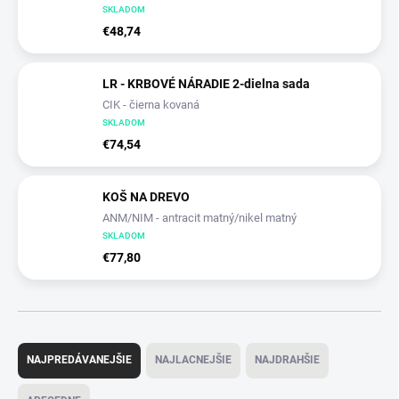
SKLADOM
€48,74
LR - KRBOVÉ NÁRADIE 2-dielna sada
CIK - čierna kovaná
SKLADOM
€74,54
KOŠ NA DREVO
ANM/NIM - antracit matný/nikel matný
SKLADOM
€77,80
R
a
NAJPREDÁVANEJŠIE
NAJLACNEJŠIE
NAJDRAHŠIE
d
e