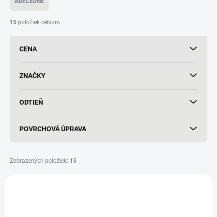
ABECEDNE
n
i
15
položiek celkom
e
p
CENA
r
o
d
ZNAČKY
u
k
ODTIEŇ
t
o
v
POVRCHOVÁ ÚPRAVA
Zobrazených položiek:
15
V
ý
VÝPREDAJ
VÝPREDAJ
p
i