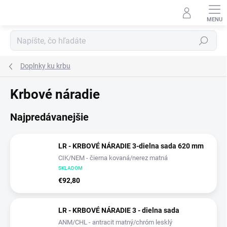
Prejsť
na
obsah
Hľadať
Doplnky ku krbu
Krbové náradie
Najpredávanejšie
LR - KRBOVÉ NÁRADIE 3-dielna sada 620 mm
CIK/NEM - čierna kovaná/nerez matná
SKLADOM
€92,80
LR - KRBOVÉ NÁRADIE 3 - dielna sada
ANM/CHL - antracit matný/chróm lesklý