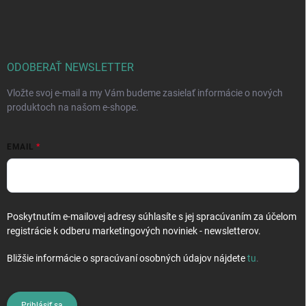
á
c
p
i
e
ä
p
t
r
i
ODOBERAŤ NEWSLETTER
v
e
k
Vložte svoj e-mail a my Vám budeme zasielať informácie o nových
y
produktoch na našom e-shope.
v
ý
p
EMAIL
i
s
u
Poskytnutím e-mailovej adresy súhlasíte s jej spracúvaním za účelom
registrácie k odberu marketingových noviniek - newsletterov.
Bližšie informácie o spracúvaní osobných údajov nájdete
tu
.
Prihlásiť sa