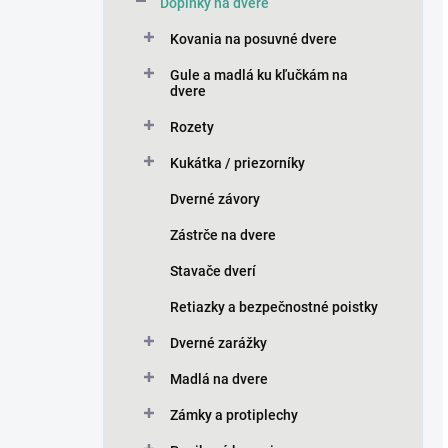
Doplnky na dvere
Kovania na posuvné dvere
Gule a madlá ku kľučkám na
dvere
Rozety
Kukátka / priezorníky
Dverné závory
Zástrče na dvere
Stavače dverí
Retiazky a bezpečnostné poistky
Dverné zarážky
Madlá na dvere
Zámky a protiplechy