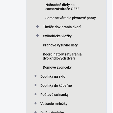
Náhradné diely na
samozatvárače GEZE
Samozatváracie pivotové pánty
Tlmiče dovierania dverí
Cylindrické vložky
Prahové výsuvné lišty
Koordinátory zatvárania
dvojkrídlových dverí
Domové zvončeky
Doplnky na sklo
Doplnky do kúpeľne
Poštové schránky
Vetracie mriežky
Ďalšie doplnky