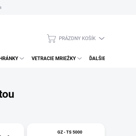
ačné podmienky
Blog
Moja objednávka
Odstúpenie od zmlu
PRÁZDNY KOŠÍK
NÁKUPNÝ
KOŠÍK
CHRÁNKY
VETRACIE MRIEŽKY
ĎALŠIE DOPLNKY
tou
GZ - TS 5000