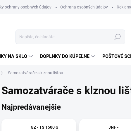
ky ochrany osobných údajov
Ochrana osobných údajov
Reklam
Hľadať
KY NA SKLO
DOPLNKY DO KÚPEĽNE
POŠTOVÉ S
Samozatvárače s klznou lištou
Samozatvárače s klznou liš
Najpredávanejšie
GZ - TS 1500 G
JNF -