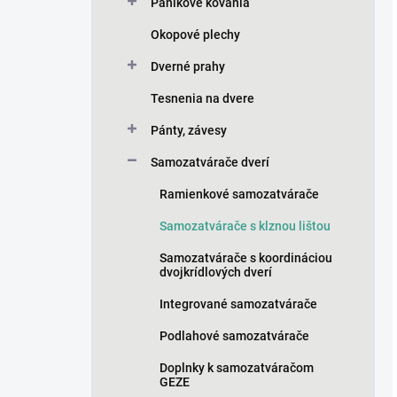
Panikové kovania
Okopové plechy
Dverné prahy
Tesnenia na dvere
Pánty, závesy
Samozatvárače dverí
Ramienkové samozatvárače
Samozatvárače s klznou lištou
Samozatvárače s koordináciou
dvojkrídlových dverí
Integrované samozatvárače
Podlahové samozatvárače
Doplnky k samozatváračom
GEZE