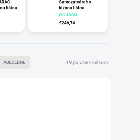
ÁRAČ
Samozatvárač s
nou lištou
klznou lištou
CIM - čierna matná
SKLADOM
(RAL9005)
tná
€246,74
19
položiek celkom
ABECEDNE