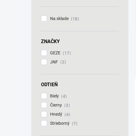
n
e
l
Na sklade
18
ZNAČKY
GEZE
17
JNF
2
ODTIEŇ
Biely
4
Čierny
3
Hnedý
4
Strieborný
7