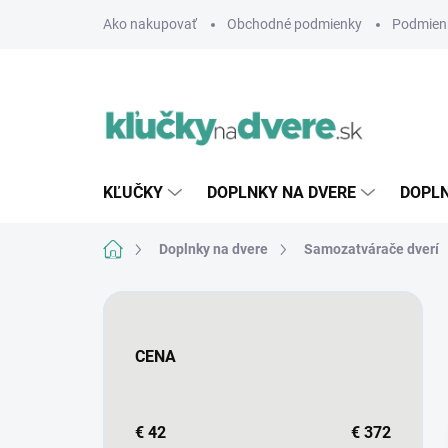
Prejsť
Ako nakupovať
Obchodné podmienky
Podmien
na
obsah
KĽUČKY
DOPLNKY NA DVERE
DOPLN
Domov
Doplnky na dvere
Samozatvárače dverí
B
o
č
CENA
n
ý
p
a
€
42
€
372