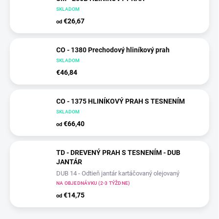
SKLADOM
€26,67
od
CO - 1380 Prechodový hliníkový prah
SKLADOM
€46,84
CO - 1375 HLINÍKOVÝ PRAH S TESNENÍM
SKLADOM
€66,40
od
TD - DREVENÝ PRAH S TESNENÍM - DUB
JANTÁR
DUB 14 - Odtieň jantár kartáčovaný olejovaný
NA OBJEDNÁVKU (2-3 TÝŽDNE)
€14,75
od