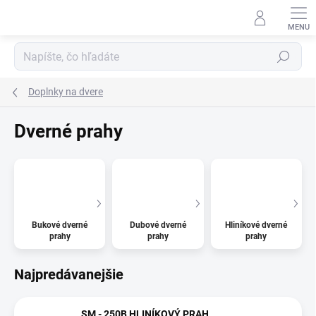
Prejsť
na
obsah
Hľadať
Doplnky na dvere
Dverné prahy
Bukové dverné
Dubové dverné
Hliníkové dverné
prahy
prahy
prahy
Najpredávanejšie
SM - 250B HLINÍKOVÝ PRAH