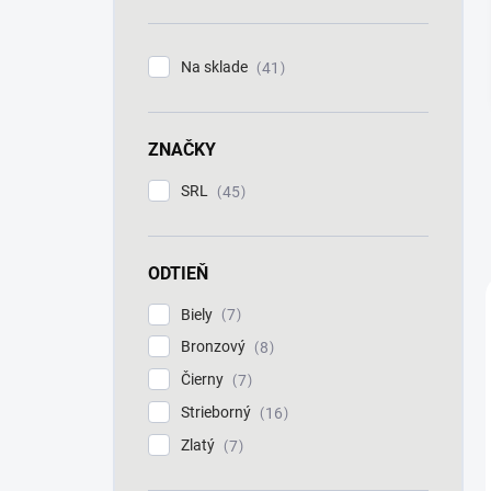
n
e
l
Na sklade
41
ZNAČKY
SRL
45
ODTIEŇ
Biely
7
Bronzový
8
Čierny
7
Strieborný
16
Zlatý
7