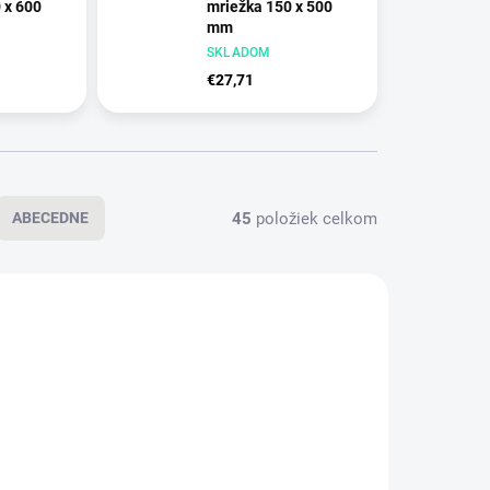
 x 600
mriežka 150 x 500
mm
matná
NEM - nerez matná
SKLADOM
€27,71
45
položiek celkom
ABECEDNE