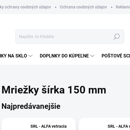
ky ochrany osobných údajov
Ochrana osobných údajov
Reklam
Hľadať
KY NA SKLO
DOPLNKY DO KÚPEĽNE
POŠTOVÉ S
Mriežky šírka 150 mm
Najpredávanejšie
SRL - ALFA vetracia
SRL - ALFA 