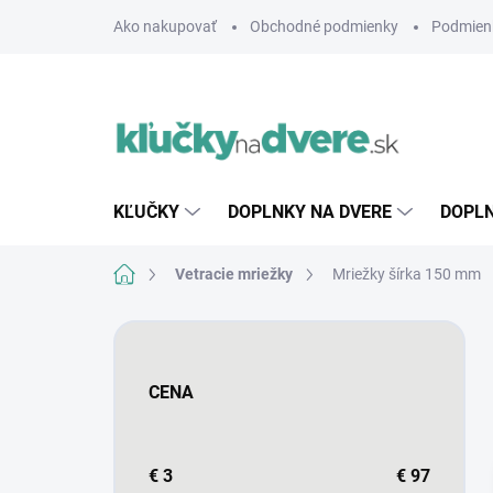
Prejsť
Ako nakupovať
Obchodné podmienky
Podmien
na
obsah
KĽUČKY
DOPLNKY NA DVERE
DOPLN
Domov
Vetracie mriežky
Mriežky šírka 150 mm
B
o
č
CENA
n
ý
p
a
€
3
€
97