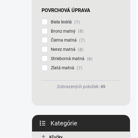
POVRCHOVÁ ÚPRAVA
Biela lesklá
7
Bronz matný
8
Čierna matná
7
Nerez matná
8
Strieborná matná
8
Zlatá matná
7
Zobrazených položiek:
45
Kategórie
Preskočiť
kategórie
Kľučky