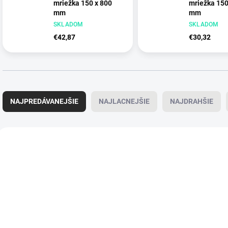
mriežka 150 x 800
mriežka 150
mm
mm
NEM - nerez matná
SKLADOM
NEM - nerez 
SKLADOM
€42,87
€30,32
R
a
NAJPREDÁVANEJŠIE
NAJLACNEJŠIE
NAJDRAHŠIE
d
e
n
V
i
ý
e
p
p
i
r
s
o
p
d
r
u
o
k
d