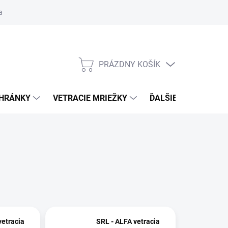
ačné podmienky
Blog
Moja objednávka
Odstúpenie od zmlu
PRÁZDNY KOŠÍK
NÁKUPNÝ
KOŠÍK
CHRÁNKY
VETRACIE MRIEŽKY
ĎALŠIE DOPLNKY
vetracia
SRL - ALFA vetracia