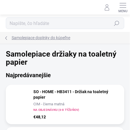
Prejsť
na
obsah
Hľadať
Samolepiace doplnky do kúpeľne
Samolepiace držiaky na toaletný
papier
Najpredávanejšie
SO - HOME - HB3411 - Držiak na toaletný
papier
CIM - čierna matná
NA OBJEDNÁVKU (6-8 TÝŽDŇOV)
€48,12