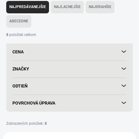
a
NAJPREDÁVANEJŠIE
NAJLACNEJŠIE
NAJDRAHŠIE
d
e
ABECEDNE
n
i
8
položiek celkom
e
p
CENA
r
o
d
ZNAČKY
u
k
ODTIEŇ
t
o
v
POVRCHOVÁ ÚPRAVA
Zobrazených položiek:
8
V