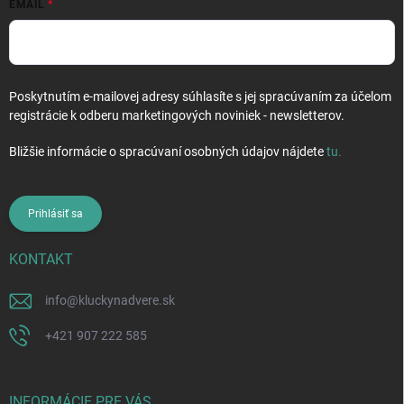
EMAIL
i
s
u
Poskytnutím e-mailovej adresy súhlasíte s jej spracúvaním za účelom
registrácie k odberu marketingových noviniek - newsletterov.
Bližšie informácie o spracúvaní osobných údajov nájdete
tu
.
Prihlásiť sa
KONTAKT
info
@
kluckynadvere.sk
+421 907 222 585
INFORMÁCIE PRE VÁS