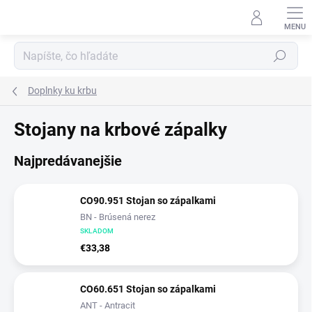
Prejsť
na
obsah
Hľadať
Doplnky ku krbu
Stojany na krbové zápalky
Najpredávanejšie
CO90.951 Stojan so zápalkami
BN - Brúsená nerez
SKLADOM
€33,38
CO60.651 Stojan so zápalkami
ANT - Antracit