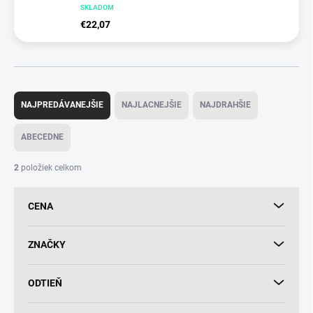
SKLADOM
€22,07
R
a
NAJPREDÁVANEJŠIE
NAJLACNEJŠIE
NAJDRAHŠIE
d
e
ABECEDNE
n
i
2
položiek celkom
e
p
CENA
r
o
d
ZNAČKY
u
k
ODTIEŇ
t
o