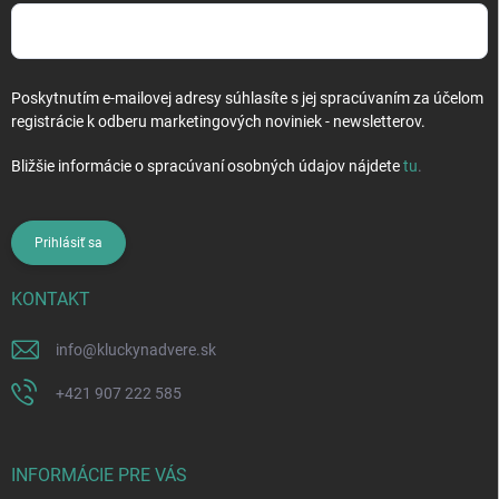
s
u
Poskytnutím e-mailovej adresy súhlasíte s jej spracúvaním za účelom
registrácie k odberu marketingových noviniek - newsletterov.
Bližšie informácie o spracúvaní osobných údajov nájdete
tu
.
Prihlásiť sa
KONTAKT
info
@
kluckynadvere.sk
+421 907 222 585
INFORMÁCIE PRE VÁS