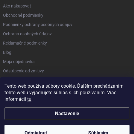
Ako nakupovať
Obchodné podmienky
Podmienky ochrany osobných údajov
Ochrana osobných údajov
Reklamačné podmienky
Blog
Moja objednávka
Odstúpenie od zmluvy
Tento web používa súbory cookie. Ďalším prechádzaním
tohto webu vyjadrujete súhlas s ich používaním. Viac
informácií
tu
.
Nastavenie
Copyright 2026
Kluckynadvere.sk
. Všetky práva vyhradené.
Upraviť
nastavenie cookies
Odmietnuť
Súhlasím