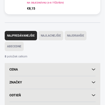
NA OBJEDNÁVKU (6-8 TÝŽDŇOV)
€8,15
R
a
NAJPREDÁVANEJŠIE
NAJLACNEJŠIE
NAJDRAHŠIE
d
e
ABECEDNE
n
i
8
položiek celkom
e
p
CENA
r
o
d
ZNAČKY
u
k
ODTIEŇ
t
o