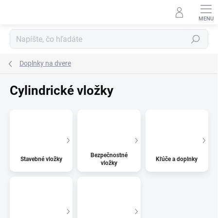
Prejsť
na
obsah
Hľadať
Doplnky na dvere
Cylindrické vložky
Bezpečnostné
Stavebné vložky
Kľúče a doplnky
vložky