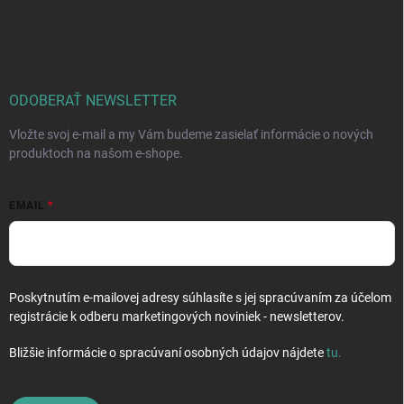
Z
p
a
á
r
n
p
v
i
ä
k
e
t
y
v
i
ODOBERAŤ NEWSLETTER
ý
e
p
Vložte svoj e-mail a my Vám budeme zasielať informácie o nových
i
produktoch na našom e-shope.
s
u
EMAIL
Poskytnutím e-mailovej adresy súhlasíte s jej spracúvaním za účelom
registrácie k odberu marketingových noviniek - newsletterov.
Bližšie informácie o spracúvaní osobných údajov nájdete
tu
.