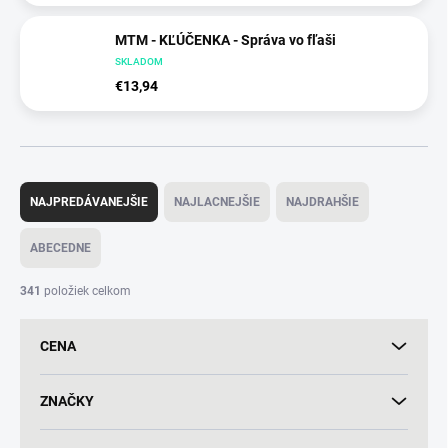
MTM - KĽÚČENKA - Správa vo fľaši
SKLADOM
€13,94
R
a
NAJPREDÁVANEJŠIE
NAJLACNEJŠIE
NAJDRAHŠIE
d
e
ABECEDNE
n
i
341
položiek celkom
e
p
CENA
r
o
d
ZNAČKY
u
k