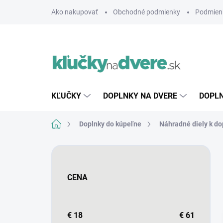
Prejsť
Ako nakupovať
Obchodné podmienky
Podmien
na
obsah
KĽUČKY
DOPLNKY NA DVERE
DOPLN
Domov
Doplnky do kúpeľne
Náhradné diely k d
B
o
č
CENA
n
ý
p
a
€
18
€
61