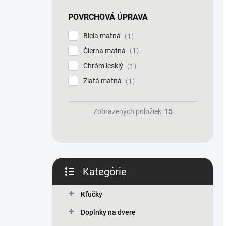
POVRCHOVÁ ÚPRAVA
Biela matná
1
Čierna matná
1
Chróm lesklý
1
Zlatá matná
1
Zobrazených položiek:
15
Kategórie
Preskočiť
kategórie
Kľučky
Doplnky na dvere