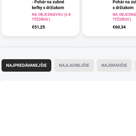
- Pohár na zubné
Pohár na zu
kefky s držiakom
s držiakom
CIM - čierna matná
NA OBJEDNÁVKU (6-8
ZLM - zlatá 
NA OBJEDNÁ
TÝŽDŇOV)
TÝŽDŇOV)
€51,25
€60,34
R
a
NAJPREDÁVANEJŠIE
NAJLACNEJŠIE
NAJDRAHŠIE
d
e
n
V
i
ý
e
p
p
i
r
s
o
p
d
r
u
o