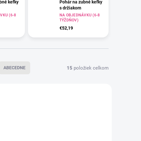
bné kefky
Pohár na zubné kefky
s držiakom
matná
VKU (6-8
BIM - biela matná
NA OBJEDNÁVKU (6-8
TÝŽDŇOV)
€52,19
15
položiek celkom
ABECEDNE