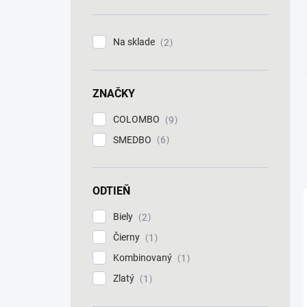
n
e
l
Na sklade
2
ZNAČKY
COLOMBO
9
SMEDBO
6
ODTIEŇ
Biely
2
Čierny
1
Kombinovaný
1
Zlatý
1