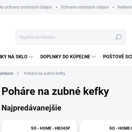
ky ochrany osobných údajov
Ochrana osobných údajov
Reklam
Hľadať
KY NA SKLO
DOPLNKY DO KÚPEĽNE
POŠTOVÉ S
oplnkom
Poháre na zubné kefky
Poháre na zubné kefky
Najpredávanejšie
SO - HOME - HB343P
SO - HOME 