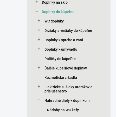
Doplnky na sklo
Doplnky do kúpeľne
WC doplnky
Držiaky a vešiaky do kúpeľne
Doplnky k sprche a vani
Doplnky k umývadlu
Poličky do kúpeľne
Ďalšie kúpeľňové doplnky
Kozmetické zrkadlá
Elektrické sušiaky uterákov a
príslušenstvo
Náhradné diely k doplnkom
Nádoby na WC kefy