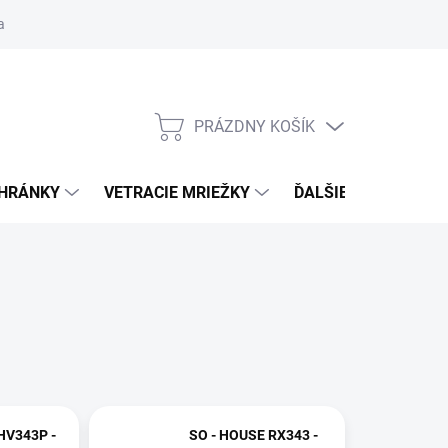
ačné podmienky
Blog
Moja objednávka
Odstúpenie od zmlu
PRÁZDNY KOŠÍK
NÁKUPNÝ
KOŠÍK
CHRÁNKY
VETRACIE MRIEŽKY
ĎALŠIE DOPLNKY
HV343P -
SO - HOUSE RX343 -