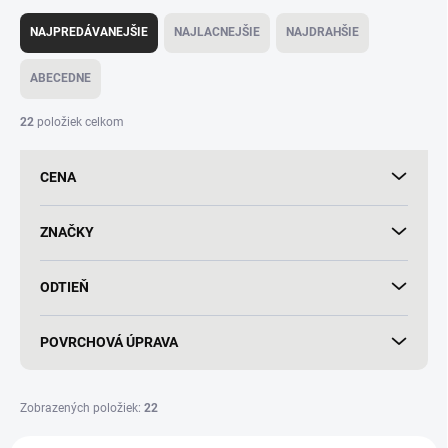
R
a
NAJPREDÁVANEJŠIE
NAJLACNEJŠIE
NAJDRAHŠIE
d
e
ABECEDNE
n
i
22
položiek celkom
e
p
CENA
r
o
d
ZNAČKY
u
k
ODTIEŇ
t
o
v
POVRCHOVÁ ÚPRAVA
Zobrazených položiek:
22
V