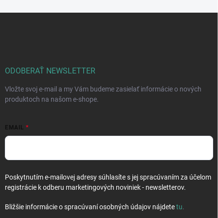
á
d
Z
a
á
c
p
i
e
ä
p
t
r
i
ODOBERAŤ NEWSLETTER
v
e
k
Vložte svoj e-mail a my Vám budeme zasielať informácie o nových
y
produktoch na našom e-shope.
v
ý
p
EMAIL
i
s
u
Poskytnutím e-mailovej adresy súhlasíte s jej spracúvaním za účelom
registrácie k odberu marketingových noviniek - newsletterov.
Bližšie informácie o spracúvaní osobných údajov nájdete
tu
.