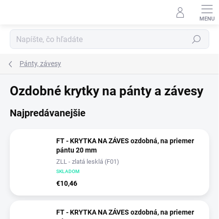
Prejsť
na
obsah
Hľadať
Pánty, závesy
Ozdobné krytky na pánty a závesy
Najpredávanejšie
FT - KRYTKA NA ZÁVES ozdobná, na priemer
pántu 20 mm
ZLL - zlatá lesklá (F01)
SKLADOM
€10,46
FT - KRYTKA NA ZÁVES ozdobná, na priemer