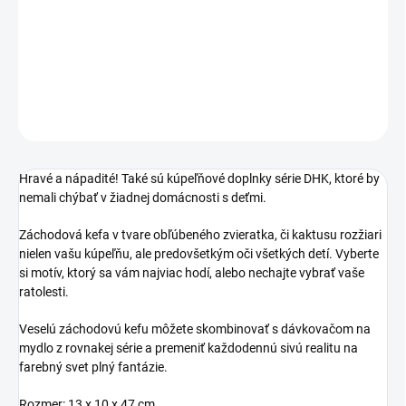
−
+
Pridať do košíka
DETAILNÉ INFORMÁCIE
OPÝTAŤ SA
STRÁŽIŤ
Hravé a nápadité! Také sú kúpeľňové doplnky série DHK, ktoré by
nemali chýbať v žiadnej domácnosti s deťmi.
Záchodová kefa v tvare obľúbeného zvieratka, či kaktusu rozžiari
nielen vašu kúpeľňu, ale predovšetkým oči všetkých detí. Vyberte
si motív, ktorý sa vám najviac hodí, alebo nechajte vybrať vaše
ratolesti.
Veselú záchodovú kefu môžete skombinovať s dávkovačom na
mydlo z rovnakej série a premeniť každodennú sivú realitu na
farebný svet plný fantázie.
Rozmer: 13 x 10 x 47 cm