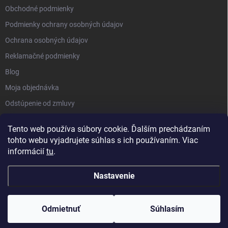
Obchodné podmienky
Podmienky ochrany osobných údajov
Ochrana osobných údajov
Reklamačné podmienky
Blog
Moja objednávka
Odstúpenie od zmluvy
Tento web používa súbory cookie. Ďalším prechádzaním
tohto webu vyjadrujete súhlas s ich používaním. Viac
informácií
tu
.
Nastavenie
Copyright 2026
Kluckynadvere.sk
. Všetky práva vyhradené.
Upraviť
nastavenie cookies
Odmietnuť
Súhlasím
Vytvoril Shoptet