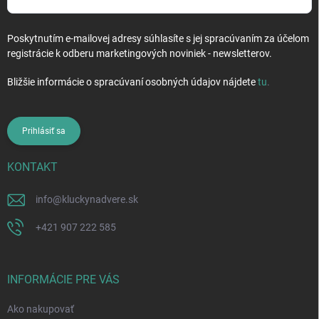
Poskytnutím e-mailovej adresy súhlasíte s jej spracúvaním za účelom
registrácie k odberu marketingových noviniek - newsletterov.
Bližšie informácie o spracúvaní osobných údajov nájdete
tu
.
Prihlásiť sa
KONTAKT
info
@
kluckynadvere.sk
+421 907 222 585
INFORMÁCIE PRE VÁS
Ako nakupovať