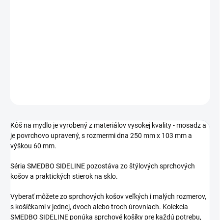
Jednotková
SKLADOM
cena:
−
+
Pridať do košíka
DETAILNÉ INFORMÁCIE
OPÝTAŤ SA
STRÁŽIŤ
Kôš na mydlo je vyrobený z materiálov vysokej kvality - mosadz a
je povrchovo upravený, s rozmermi dna 250 mm x 103 mm a
výškou 60 mm.
Séria SMEDBO SIDELINE pozostáva zo štýlových sprchových
košov a praktických stierok na sklo.
Vyberať môžete zo sprchových košov veľkých i malých rozmerov,
s košíčkami v jednej, dvoch alebo troch úrovniach. Kolekcia
SMEDBO SIDELINE ponúka sprchové košíky pre každú potrebu,