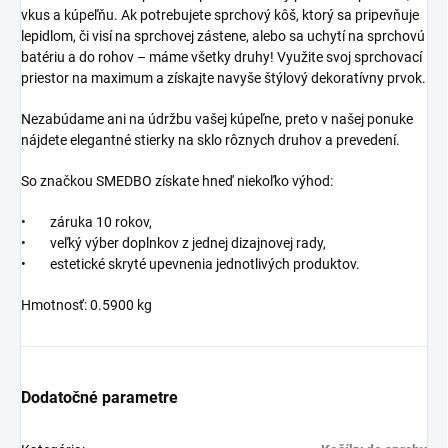
vkus a kúpeľňu. Ak potrebujete sprchový kôš, ktorý sa pripevňuje
lepidlom, či visí na sprchovej zástene, alebo sa uchytí na sprchovú
batériu a do rohov – máme všetky druhy! Využite svoj sprchovací
priestor na maximum a získajte navyše štýlový dekoratívny prvok.
Nezabúdame ani na údržbu vašej kúpeľne, preto v našej ponuke
nájdete elegantné stierky na sklo rôznych druhov a prevedení.
So značkou SMEDBO získate hneď niekoľko výhod:
• záruka 10 rokov,
• veľký výber doplnkov z jednej dizajnovej rady,
• estetické skryté upevnenia jednotlivých produktov.
Hmotnosť: 0.5900 kg
Dodatočné parametre