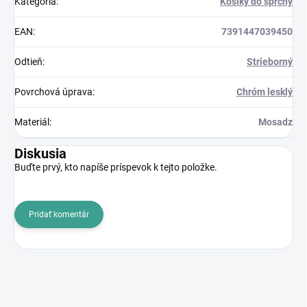
Kategória
:
Košíky do sprchy
EAN
:
7391447039450
Odtieň
:
Strieborný
Povrchová úprava
:
Chróm lesklý
Materiál
:
Mosadz
Diskusia
Buďte prvý, kto napíše príspevok k tejto položke.
Pridať komentár