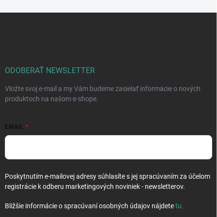
Z
á
p
ä
t
i
ODOBERAŤ NEWSLETTER
e
Vložte svoj e-mail a my Vám budeme zasielať informácie o nových
produktoch na našom e-shope.
EMAIL
Poskytnutím e-mailovej adresy súhlasíte s jej spracúvaním za účelom
registrácie k odberu marketingových noviniek - newsletterov.
Bližšie informácie o spracúvaní osobných údajov nájdete
tu
.