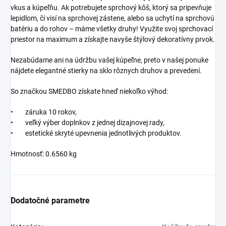
vkus a kúpeľňu. Ak potrebujete sprchový kôš, ktorý sa pripevňuje
lepidlom, či visí na sprchovej zástene, alebo sa uchytí na sprchovú
batériu a do rohov – máme všetky druhy! Využite svoj sprchovací
priestor na maximum a získajte navyše štýlový dekoratívny prvok.
Nezabúdame ani na údržbu vašej kúpeľne, preto v našej ponuke
nájdete elegantné stierky na sklo rôznych druhov a prevedení.
So značkou SMEDBO získate hneď niekoľko výhod:
• záruka 10 rokov,
• veľký výber doplnkov z jednej dizajnovej rady,
• estetické skryté upevnenia jednotlivých produktov.
Hmotnosť: 0.6560 kg
Dodatočné parametre