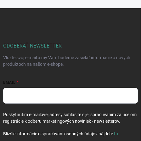
Z
á
p
ä
t
i
ODOBERAŤ NEWSLETTER
e
Vložte svoj e-mail a my Vám budeme zasielať informácie o nových
produktoch na našom e-shope.
EMAIL
Poskytnutím e-mailovej adresy súhlasíte s jej spracúvaním za účelom
registrácie k odberu marketingových noviniek - newsletterov.
Bližšie informácie o spracúvaní osobných údajov nájdete
tu
.