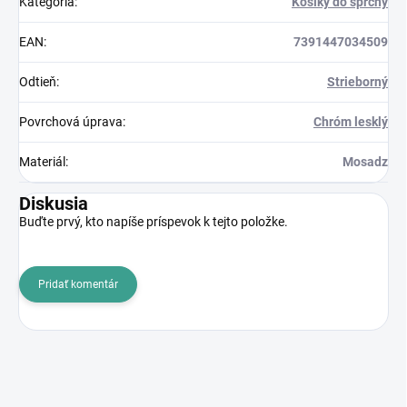
Kategória
:
Košíky do sprchy
EAN
:
7391447034509
Odtieň
:
Strieborný
Povrchová úprava
:
Chróm lesklý
Materiál
:
Mosadz
Diskusia
Buďte prvý, kto napíše príspevok k tejto položke.
Pridať komentár