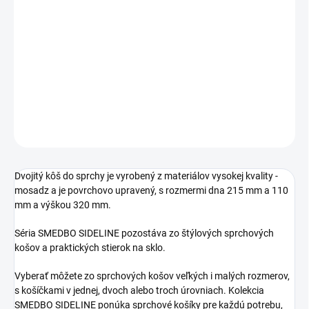
Jednotková
SKLADOM
cena:
−
+
Pridať do košíka
DETAILNÉ INFORMÁCIE
OPÝTAŤ SA
STRÁŽIŤ
Dvojitý kôš do sprchy je vyrobený z materiálov vysokej kvality -
mosadz a je povrchovo upravený, s rozmermi dna 215 mm a 110
mm a výškou 320 mm.
Séria SMEDBO SIDELINE pozostáva zo štýlových sprchových
košov a praktických stierok na sklo.
Vyberať môžete zo sprchových košov veľkých i malých rozmerov,
s košíčkami v jednej, dvoch alebo troch úrovniach. Kolekcia
SMEDBO SIDELINE ponúka sprchové košíky pre každú potrebu,