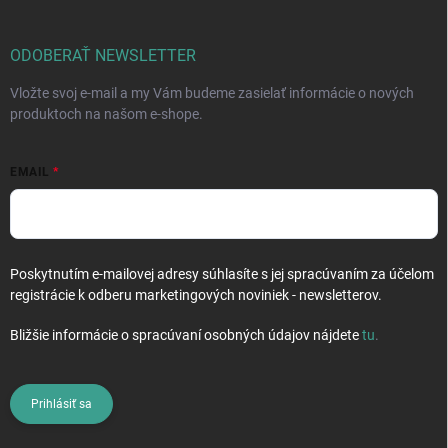
ä
t
i
ODOBERAŤ NEWSLETTER
e
Vložte svoj e-mail a my Vám budeme zasielať informácie o nových
produktoch na našom e-shope.
EMAIL
Poskytnutím e-mailovej adresy súhlasíte s jej spracúvaním za účelom
registrácie k odberu marketingových noviniek - newsletterov.
Bližšie informácie o spracúvaní osobných údajov nájdete
tu
.
Prihlásiť sa