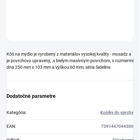
DETAILNÉ INFORMÁCIE
OPÝTAŤ SA
STRÁŽIŤ
Kôš na mydlo je vyrobený z materiálov vysokej kvality - mosadz a
je povrchovo upravený, ,s bielym masívnym povrchom, s rozmermi
dna 250 mm x 103 mm a výškou 60 mm, séria Sideline.
Dodatočné parametre
Kategória
:
Košíky do sprchy
EAN
:
7391447044300