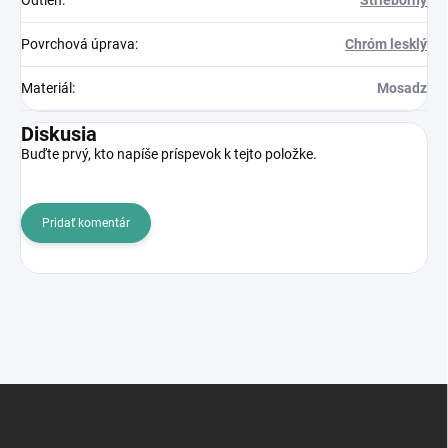
Odtieň
:
Strieborný
Povrchová úprava
:
Chróm lesklý
Materiál
:
Mosadz
Diskusia
Buďte prvý, kto napíše príspevok k tejto položke.
Pridať komentár
Z
á
p