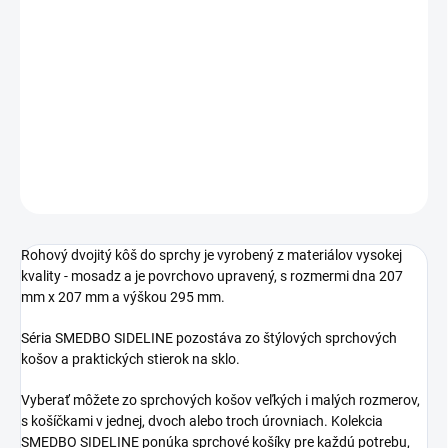
Jednotková
SKLADOM
cena:
−
+
Pridať do košíka
DETAILNÉ INFORMÁCIE
OPÝTAŤ SA
STRÁŽIŤ
Rohový dvojitý kôš do sprchy je vyrobený z materiálov vysokej
kvality - mosadz a je povrchovo upravený, s rozmermi dna 207
mm x 207 mm a výškou 295 mm.
Séria SMEDBO SIDELINE pozostáva zo štýlových sprchových
košov a praktických stierok na sklo.
Vyberať môžete zo sprchových košov veľkých i malých rozmerov,
s košíčkami v jednej, dvoch alebo troch úrovniach. Kolekcia
SMEDBO SIDELINE ponúka sprchové košíky pre každú potrebu,