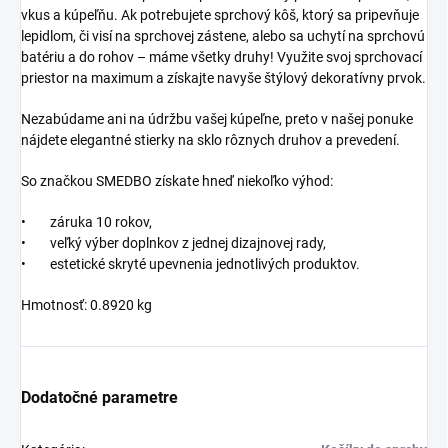
vkus a kúpeľňu. Ak potrebujete sprchový kôš, ktorý sa pripevňuje
lepidlom, či visí na sprchovej zástene, alebo sa uchytí na sprchovú
batériu a do rohov – máme všetky druhy! Využite svoj sprchovací
priestor na maximum a získajte navyše štýlový dekoratívny prvok.
Nezabúdame ani na údržbu vašej kúpeľne, preto v našej ponuke
nájdete elegantné stierky na sklo rôznych druhov a prevedení.
So značkou SMEDBO získate hneď niekoľko výhod:
• záruka 10 rokov,
• veľký výber doplnkov z jednej dizajnovej rady,
• estetické skryté upevnenia jednotlivých produktov.
Hmotnosť: 0.8920 kg
Dodatočné parametre