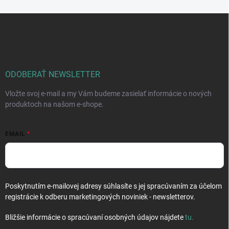
Z
á
p
ä
t
i
ODOBERAŤ NEWSLETTER
e
Vložte svoj e-mail a my Vám budeme zasielať informácie o nových
produktoch na našom e-shope.
EMAIL
Poskytnutím e-mailovej adresy súhlasíte s jej spracúvaním za účelom
registrácie k odberu marketingových noviniek - newsletterov.
Bližšie informácie o spracúvaní osobných údajov nájdete
tu
.