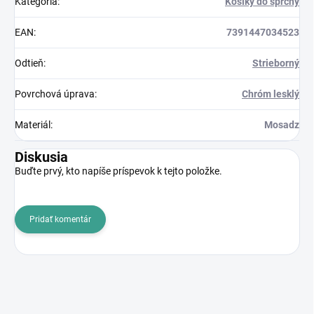
Kategória
:
Košíky do sprchy
EAN
:
7391447034523
Odtieň
:
Strieborný
Povrchová úprava
:
Chróm lesklý
Materiál
:
Mosadz
Diskusia
Buďte prvý, kto napíše príspevok k tejto položke.
Pridať komentár