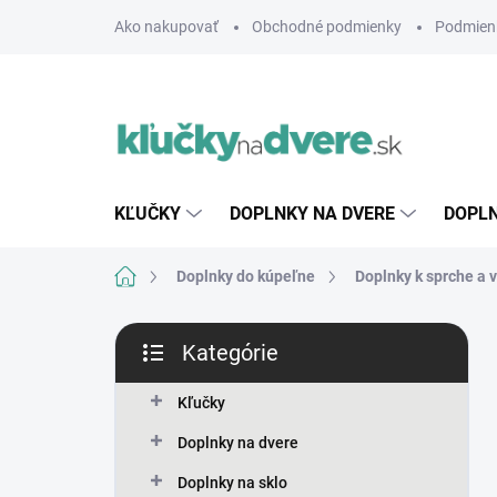
Prejsť
Ako nakupovať
Obchodné podmienky
Podmien
na
obsah
KĽUČKY
DOPLNKY NA DVERE
DOPLN
Domov
Doplnky do kúpeľne
Doplnky k sprche a 
B
Kategórie
o
Preskočiť
č
kategórie
n
Kľučky
ý
Doplnky na dvere
p
a
Doplnky na sklo