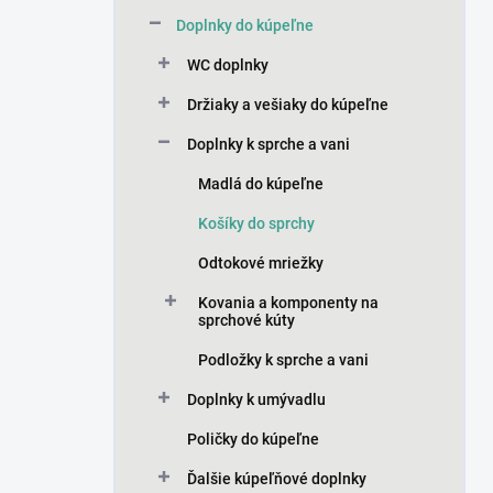
n
Doplnky do kúpeľne
e
l
WC doplnky
Držiaky a vešiaky do kúpeľne
Doplnky k sprche a vani
Madlá do kúpeľne
Košíky do sprchy
Odtokové mriežky
Kovania a komponenty na
sprchové kúty
Podložky k sprche a vani
Doplnky k umývadlu
Poličky do kúpeľne
Ďalšie kúpeľňové doplnky