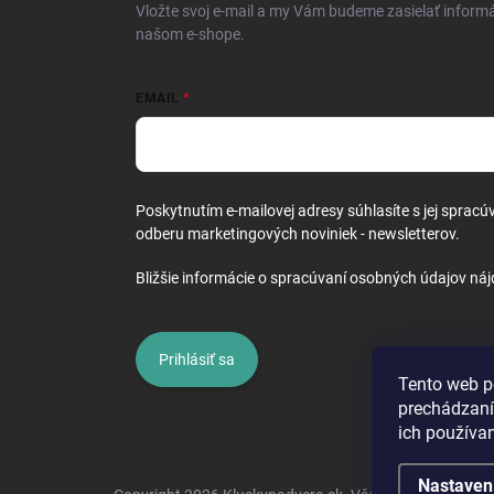
i
Vložte svoj e-mail a my Vám budeme zasielať inform
e
našom e-shope.
EMAIL
Poskytnutím e-mailovej adresy súhlasíte s jej spracú
odberu marketingových noviniek - newsletterov.
Bližšie informácie o spracúvaní osobných údajov náj
Prihlásiť sa
Tento web p
prechádzaní
ich používa
Nastaven