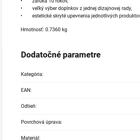
• záruka 10 rokov,
• veľký výber doplnkov z jednej dizajnovej rady,
• estetické skryté upevnenia jednotlivých produktov
Hmotnosť: 0.7360 kg
Dodatočné parametre
Kategória
:
EAN
:
Odtieň
:
Povrchová úprava
:
Materiál
: