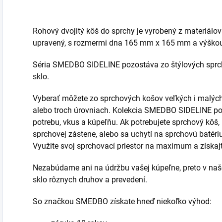
Rohový dvojitý kôš do sprchy je vyrobený z materiálov
upravený, s rozmermi dna 165 mm x 165 mm a výško
Séria SMEDBO SIDELINE pozostáva zo štýlových sprch
sklo.
Vyberať môžete zo sprchových košov veľkých i malých 
alebo troch úrovniach. Kolekcia SMEDBO SIDELINE po
potrebu, vkus a kúpeľňu. Ak potrebujete sprchový kôš, k
sprchovej zástene, alebo sa uchytí na sprchovú batér
Využite svoj sprchovací priestor na maximum a získajt
Nezabúdame ani na údržbu vašej kúpeľne, preto v naše
sklo rôznych druhov a prevedení.
So značkou SMEDBO získate hneď niekoľko výhod: