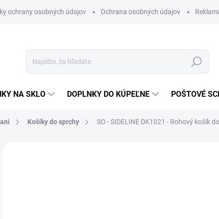
ky ochrany osobných údajov
Ochrana osobných údajov
Reklam
Hľadať
KY NA SKLO
DOPLNKY DO KÚPEĽNE
POŠTOVÉ S
vani
Košíky do sprchy
SO - SIDELINE DK1021 - Rohový košík do
Neohodnotené
Podrobnosti hodnotenia
ZNAČKA
€9
€66
Jedn
SK