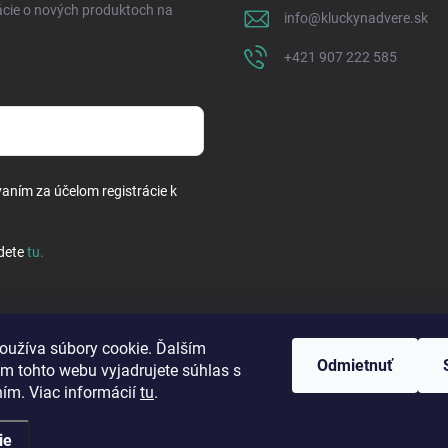
ácie o nových produktoch na
info
@
kluckynadvere.sk
+421 907 222 585
vaním za účelom registrácie k
dete
tu
.
oužíva súbory cookie. Ďalším
Odmietnuť
m tohto webu vyjadrujete súhlas s
ním. Viac informácií
tu
.
ie