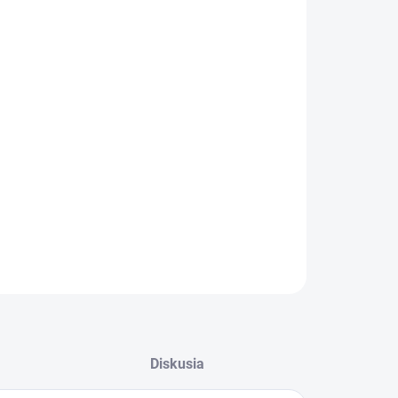
:
−
+
Pridať do košíka
ILNÉ INFORMÁCIE
OPÝTAŤ SA
STRÁŽIŤ
Diskusia