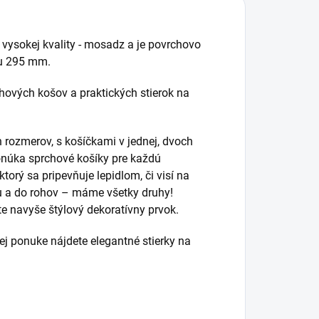
 vysokej kvality - mosadz a je povrchovo
u 295 mm.
ových košov a praktických stierok na
rozmerov, s košíčkami v jednej, dvoch
núka sprchové košíky pre každú
torý sa pripevňuje lepidlom, či visí na
iu a do rohov – máme všetky druhy!
e navyše štýlový dekoratívny prvok.
j ponuke nájdete elegantné stierky na