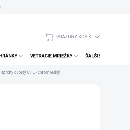
ačné podmienky
Blog
Moja objednávka
Odstúpenie od zmlu
PRÁZDNY KOŠÍK
NÁKUPNÝ
KOŠÍK
CHRÁNKY
VETRACIE MRIEŽKY
ĎALŠIE DOPLNKY
 sprchy dvojitý
CHL - chróm lesklý
:
SMEDBO
6,90
€82,36
/ kus
,96 bez DPH
otková
LADOM