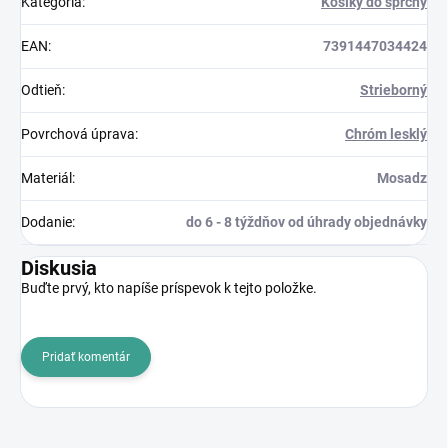
Kategória
:
Košíky do sprchy
EAN
:
7391447034424
Odtieň
:
Strieborný
Povrchová úprava
:
Chróm lesklý
Materiál
:
Mosadz
Dodanie
:
do 6 - 8 týždňov od úhrady objednávky
Diskusia
Buďte prvý, kto napíše príspevok k tejto položke.
Pridať komentár