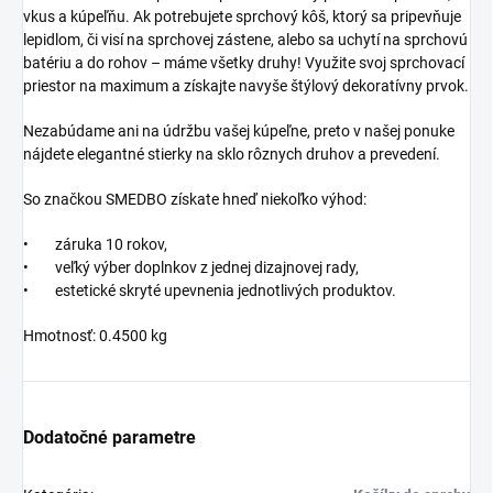
vkus a kúpeľňu. Ak potrebujete sprchový kôš, ktorý sa pripevňuje
lepidlom, či visí na sprchovej zástene, alebo sa uchytí na sprchovú
batériu a do rohov – máme všetky druhy! Využite svoj sprchovací
priestor na maximum a získajte navyše štýlový dekoratívny prvok.
Nezabúdame ani na údržbu vašej kúpeľne, preto v našej ponuke
nájdete elegantné stierky na sklo rôznych druhov a prevedení.
So značkou SMEDBO získate hneď niekoľko výhod:
• záruka 10 rokov,
• veľký výber doplnkov z jednej dizajnovej rady,
• estetické skryté upevnenia jednotlivých produktov.
Hmotnosť: 0.4500 kg
Dodatočné parametre