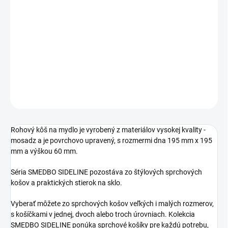
Jednotková
NA OBJEDNÁVKU (6-8 TÝŽDŇOV)
cena:
−
+
Pridať do košíka
DETAILNÉ INFORMÁCIE
OPÝTAŤ SA
STRÁŽIŤ
Rohový kôš na mydlo je vyrobený z materiálov vysokej kvality -
mosadz a je povrchovo upravený, s rozmermi dna 195 mm x 195
mm a výškou 60 mm.
Séria SMEDBO SIDELINE pozostáva zo štýlových sprchových
košov a praktických stierok na sklo.
Vyberať môžete zo sprchových košov veľkých i malých rozmerov,
s košíčkami v jednej, dvoch alebo troch úrovniach. Kolekcia
SMEDBO SIDELINE ponúka sprchové košíky pre každú potrebu,