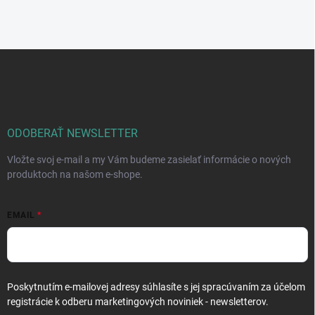
Z
á
p
ä
t
i
ODOBERAŤ NEWSLETTER
e
Vložte svoj e-mail a my Vám budeme zasielať informácie o nových
produktoch na našom e-shope.
EMAIL
Poskytnutím e-mailovej adresy súhlasíte s jej spracúvaním za účelom
registrácie k odberu marketingových noviniek - newsletterov.