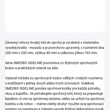
DETAILNÉ INFORMÁCIE
OPÝTAŤ SA
STRÁŽIŤ
Závesný rohový dvojitý kôš do sprchy je vyrobený z materiálov
vysokej kvality - mosadz a je povrchovo upravený, s rozmermi dna
200 mm x 200 mm, výškou 80 mm a celkovou ýškou 765 mm.
Séria SMEDBO SIDELINE pozostáva zo štýlových sprchových
košov a praktických stierok na sklo.
Vyberať môžete zo sprchových košov veľkých i malých rozmerov,
s košíčkami v jednej, dvoch alebo troch úrovniach. Kolekcia
SMEDBO SIDELINE ponúka sprchové košíky pre každú potrebu,
vkus a kúpeľňu. Ak potrebujete sprchový kôš, ktorý sa pripevňuje
lepidlom, či visí na sprchovej zástene, alebo sa uchytí na sprchovú
batériu a do rohov – máme všetky druhy! Využite svoj sprchovací
priestor na maximum a získajte navyše štýlový dekoratívny prvok.