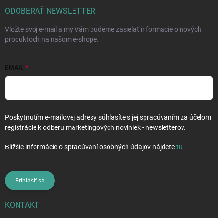
t
i
ODOBERAŤ NEWSLETTER
e
Vložte svoj e-mail a my Vám budeme zasielať informácie o nových
produktoch na našom e-shope.
EMAIL
Poskytnutím e-mailovej adresy súhlasíte s jej spracúvaním za účelom
registrácie k odberu marketingových noviniek - newsletterov.
Bližšie informácie o spracúvaní osobných údajov nájdete
tu
.
Prihlásiť sa
KONTAKT