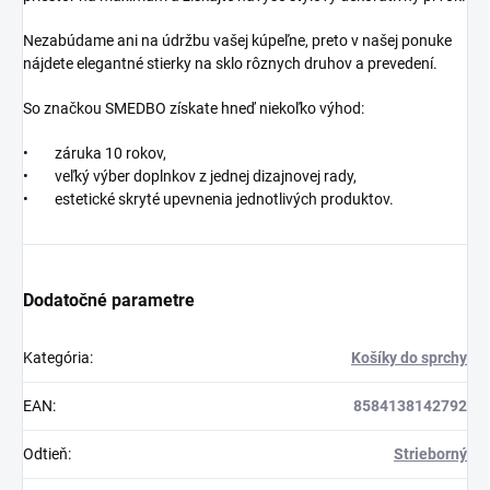
Nezabúdame ani na údržbu vašej kúpeľne, preto v našej ponuke
nájdete elegantné stierky na sklo rôznych druhov a prevedení.
So značkou SMEDBO získate hneď niekoľko výhod:
• záruka 10 rokov,
• veľký výber doplnkov z jednej dizajnovej rady,
• estetické skryté upevnenia jednotlivých produktov.
Dodatočné parametre
Kategória
:
Košíky do sprchy
EAN
:
8584138142792
Odtieň
:
Strieborný