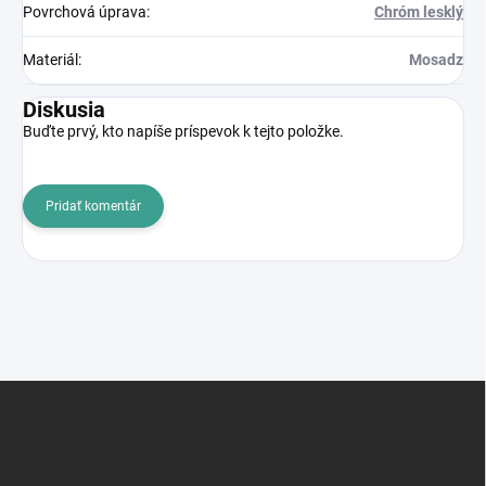
Povrchová úprava
:
Chróm lesklý
Materiál
:
Mosadz
Diskusia
Buďte prvý, kto napíše príspevok k tejto položke.
Pridať komentár
Z
á
p
ä