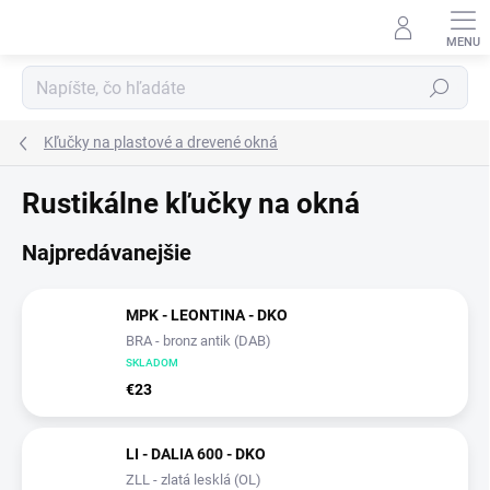
Prejsť
na
obsah
Hľadať
Kľučky na plastové a drevené okná
Rustikálne kľučky na okná
Najpredávanejšie
MPK - LEONTINA - DKO
BRA - bronz antik (DAB)
SKLADOM
€23
LI - DALIA 600 - DKO
ZLL - zlatá lesklá (OL)