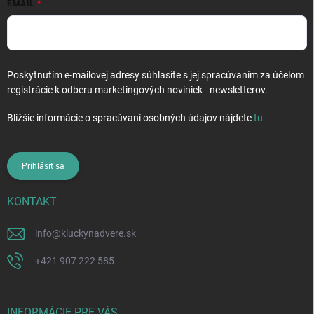
EMAIL
i
s
u
Poskytnutím e-mailovej adresy súhlasíte s jej spracúvaním za účelom
registrácie k odberu marketingových noviniek - newsletterov.
Bližšie informácie o spracúvaní osobných údajov nájdete
tu
.
Prihlásiť sa
KONTAKT
info
@
kluckynadvere.sk
+421 907 222 585
INFORMÁCIE PRE VÁS