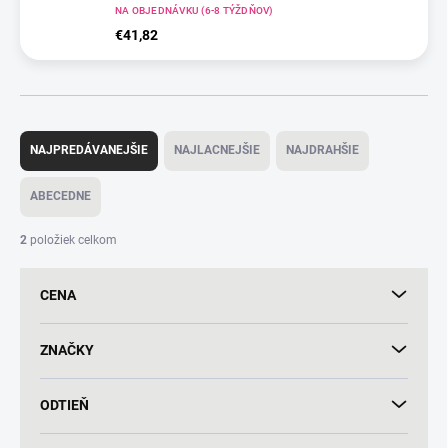
NA OBJEDNÁVKU (6-8 TÝŽDŇOV)
€41,82
R
a
NAJPREDÁVANEJŠIE
NAJLACNEJŠIE
NAJDRAHŠIE
d
e
ABECEDNE
n
i
2
položiek celkom
e
p
CENA
r
o
d
ZNAČKY
u
k
ODTIEŇ
t
o