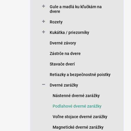
n
Gule a madlá ku kľučkám na
e
dvere
l
Rozety
Kukátka / priezorníky
Dverné závory
Zástrče na dvere
Stavače dverí
Retiazky a bezpečnostné poistky
Dverné zarážky
Nástenné dverné zarážky
Podlahové dverné zarážky
Voľne stojace dverné zarážky
Magnetické dverné zarážky