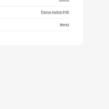
Čierna matná PVD
Nerez