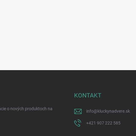
KONTAKT
ácie o nových produktoch na
info
@
kluckynadvere.sk
+421 907 222 585