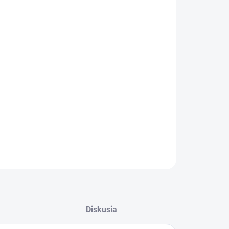
:
−
+
Pridať do košíka
ILNÉ INFORMÁCIE
OPÝTAŤ SA
STRÁŽIŤ
Diskusia