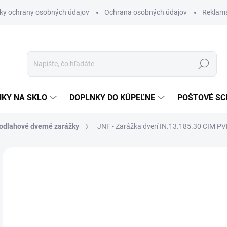
ky ochrany osobných údajov
Ochrana osobných údajov
Reklam
Hľadať
KY NA SKLO
DOPLNKY DO KÚPEĽNE
POŠTOVÉ S
odlahové dverné zarážky
JNF - Zarážka dverí IN.13.185.30
CIM PVD
Neohodnotené
Podrobnosti hodnotenia
ZNAČKA
€2
€15
Jedn
MO