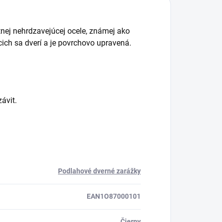
tnej nehrdzavejúcej ocele, známej ako
cich sa dverí a je povrchovo upravená.
ávit.
Podlahové dverné zarážky
EAN1O87000101
Čierny