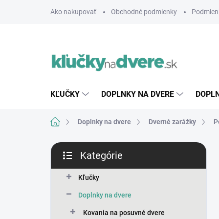
Prejsť
Ako nakupovať
Obchodné podmienky
Podmien
na
obsah
KĽUČKY
DOPLNKY NA DVERE
DOPLN
Domov
Doplnky na dvere
Dverné zarážky
P
B
Kategórie
o
Preskočiť
č
kategórie
n
Kľučky
ý
Doplnky na dvere
p
a
Kovania na posuvné dvere