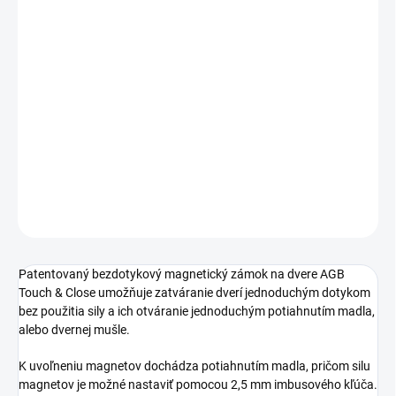
Jednotková
SKLADOM
cena:
TYP OTVORU
−
+
Pridať do košíka
DETAILNÉ INFORMÁCIE
OPÝTAŤ SA
STRÁŽIŤ
Patentovaný bezdotykový magnetický zámok na dvere AGB
Touch & Close umožňuje zatváranie dverí jednoduchým dotykom
bez použitia sily a ich otváranie jednoduchým potiahnutím madla,
alebo dvernej mušle.
K uvoľneniu magnetov dochádza potiahnutím madla, pričom silu
magnetov je možné nastaviť pomocou 2,5 mm imbusového kľúča.