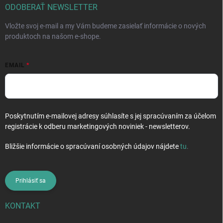
i
ODOBERAŤ NEWSLETTER
e
Vložte svoj e-mail a my Vám budeme zasielať informácie o nových
produktoch na našom e-shope.
EMAIL
Poskytnutím e-mailovej adresy súhlasíte s jej spracúvaním za účelom
registrácie k odberu marketingových noviniek - newsletterov.
Bližšie informácie o spracúvaní osobných údajov nájdete
tu
.
Prihlásiť sa
KONTAKT