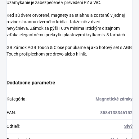
Uzamykanie je zabezpečené v prevedení PZ a WC.
Keď sú dvere otvorené, magnety sa stiahnu a zostanú v jednej
rovine s hranou dverného krídla - takže nič z dverí
nevyčnieva. Zámok sa pýši 100% minimalistickým dizajnom
vďaka elegantnému prekrytiu plastovými krytkami v 3 farbách.
GB Zámok AGB Touch & Close ponúkame aj ako hotový set s AGB
Touch protiplechom pre drevo alebo hliník.
Dodatočné parametre
Kategória
:
Magnetické zámky
EAN
:
8584138346152
Odtieň
:
Sivý