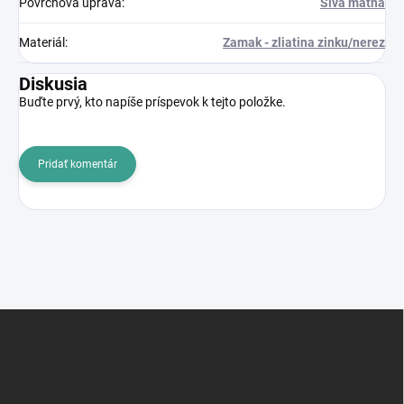
Povrchová úprava
:
Sivá matná
Materiál
:
Zamak - zliatina zinku/nerez
Diskusia
Buďte prvý, kto napíše príspevok k tejto položke.
Pridať komentár
Z
á
p
ä
t