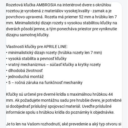
Rozetová kľučka AMBROSIA na interiérové dvere s okrúhlou
rozetou je vyrobená z materiálov vysokej kvality - zamak a je
povrchovo upravená. Rozeta má priemer 52 mm a hrúbku len 7
mm. Minimalistický dizajn rozety s vysokou stabilitou kľučky na
dverách pôsobí jemne, a tým ponecháva priestor pre vyniknutie
dizajnu samotnej kľučky.
Vlastnosti kľučky pre APRILE LINE:
• minimalistický dizajn rozety (hrúbka rozety len 7 mm)
• vysoká stabilita a pevnosť kľučky
• vratný mechanizmus – súčasť kľučky a krytky rozety
• dlhodobá životnosť
• jednoduchá montáž
• 5 – ročná záruka na funkčnosť mechaniky
Kľučky sú určené pre dverné krídla s maximálnou hrúbkou 44
mm. Ak požadujete montážnu sadu pre hrubšie dvere, je potrebné
si doobjednať príslušný spojovací materiál. Uveďte príslušné
informácie spolu s hrúbkou krídla do poznámky k objednávke.
Je to len na Vašom rozhodnutí, aké prevedenie a aký typ otvoru si