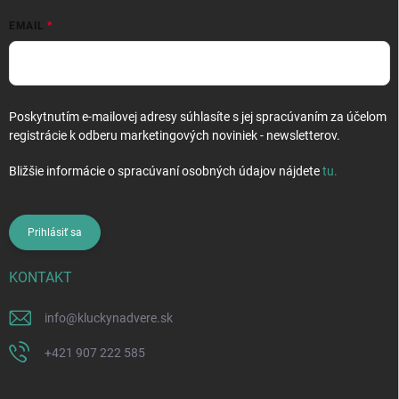
EMAIL
Poskytnutím e-mailovej adresy súhlasíte s jej spracúvaním za účelom
registrácie k odberu marketingových noviniek - newsletterov.
Bližšie informácie o spracúvaní osobných údajov nájdete
tu
.
Prihlásiť sa
KONTAKT
info
@
kluckynadvere.sk
+421 907 222 585