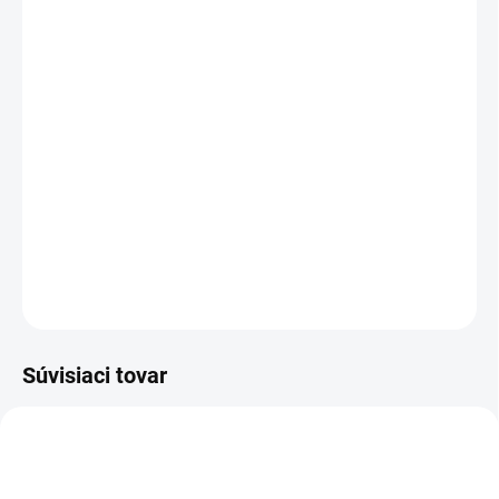
cena:
PREVEDENIE
TYP OTVORU
−
+
Pridať do košíka
DETAILNÉ INFORMÁCIE
OPÝTAŤ SA
STRÁŽIŤ
Súvisiaci tovar