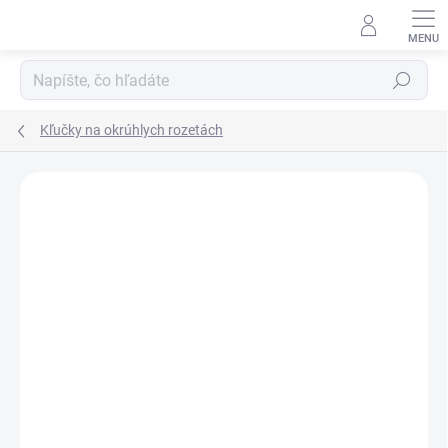
Prejsť
na
obsah
Hľadať
Kľučky na okrúhlych rozetách
Neohodnotené
Podrobnosti hodnotenia
ZNAČKA:
APRILE