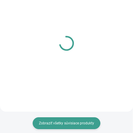
SKLADOM
SKLADOM
PL - Univerzálne mazivo
MPK - Profi Šablóna
PECOL BIO P55
€125,46
€10,46
€102 bez DPH
€8,50 bez DPH
Do košíka
Do košíka
Zobraziť všetky súvisiace produkty