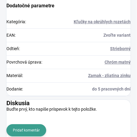
Dodatočné parametre
Kategória
:
Kľučky na okrúhlych rozetách
EAN
:
Zvoľte variant
Odtieň
:
Strieborný
Povrchová úprava
:
Chróm matný
Materiál
:
Zamak - zliatina zinku
Dodanie
:
do 5 pracovných dní
Diskusia
Buďte prvý, kto napíše príspevok k tejto položke.
Pridať komentár