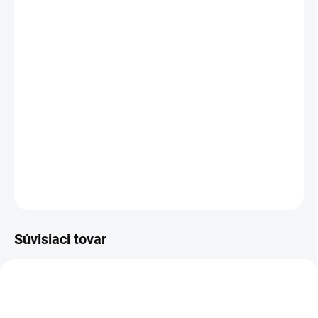
cena:
PREVEDENIE
TYP OTVORU
−
+
Pridať do košíka
DETAILNÉ INFORMÁCIE
OPÝTAŤ SA
STRÁŽIŤ
Súvisiaci tovar