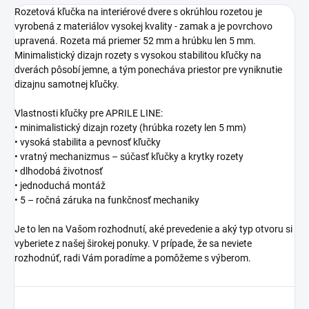
Rozetová kľučka na interiérové dvere s okrúhlou rozetou je
vyrobená z materiálov vysokej kvality - zamak a je povrchovo
upravená. Rozeta má priemer 52 mm a hrúbku len 5 mm.
Minimalistický dizajn rozety s vysokou stabilitou kľučky na
dverách pôsobí jemne, a tým ponecháva priestor pre vyniknutie
dizajnu samotnej kľučky.
Vlastnosti kľučky pre APRILE LINE:
• minimalistický dizajn rozety (hrúbka rozety len 5 mm)
• vysoká stabilita a pevnosť kľučky
• vratný mechanizmus – súčasť kľučky a krytky rozety
• dlhodobá životnosť
• jednoduchá montáž
• 5 – ročná záruka na funkčnosť mechaniky
Je to len na Vašom rozhodnutí, aké prevedenie a aký typ otvoru si
vyberiete z našej širokej ponuky. V prípade, že sa neviete
rozhodnúť, radi Vám poradíme a pomôžeme s výberom.