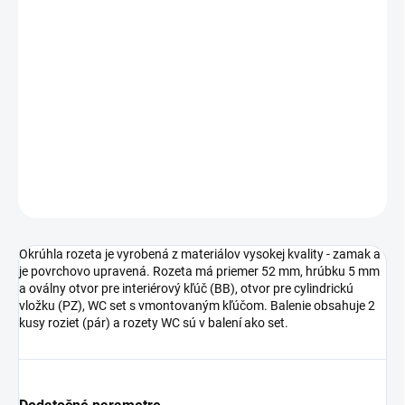
cena:
TYP OTVORU
−
+
Pridať do košíka
DETAILNÉ INFORMÁCIE
OPÝTAŤ SA
STRÁŽIŤ
Okrúhla rozeta je vyrobená z materiálov vysokej kvality - zamak a
je povrchovo upravená. Rozeta má priemer 52 mm, hrúbku 5 mm
a oválny otvor pre interiérový kľúč (BB), otvor pre cylindrickú
vložku (PZ), WC set s vmontovaným kľúčom. Balenie obsahuje 2
kusy roziet (pár) a rozety WC sú v balení ako set.