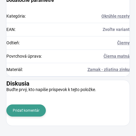
Dodatočné parametre
Kategória
:
Okrúhle rozety
EAN
:
Zvoľte variant
Odtieň
:
Čierny
Povrchová úprava
:
Čierna matná
Materiál
:
Zamak - zliatina zinku
Diskusia
Buďte prvý, kto napíše príspevok k tejto položke.
Pridať komentár