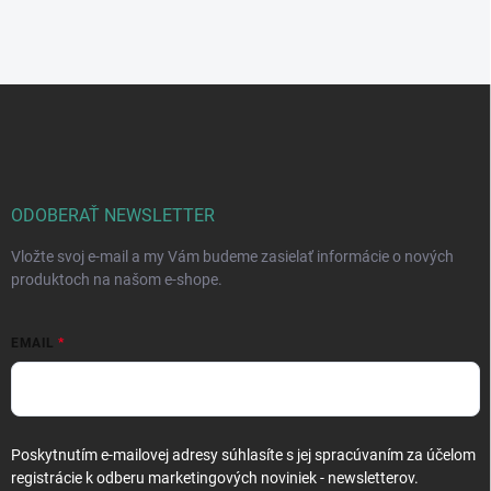
Z
á
p
ä
t
i
ODOBERAŤ NEWSLETTER
e
Vložte svoj e-mail a my Vám budeme zasielať informácie o nových
produktoch na našom e-shope.
EMAIL
Poskytnutím e-mailovej adresy súhlasíte s jej spracúvaním za účelom
registrácie k odberu marketingových noviniek - newsletterov.